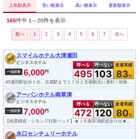
人気順表示
安い順表示
高い順表示
更新順表示
165
件中
1～20
件を表示
前へ
1
2
3
4
5
6
7
次へ
スマイルホテル大津瀬田
ビジネスホテル
呼べる
呼べない
派遣実績
6,000
495
103
83
円
一泊目安
%
JR瀬田駅徒歩１分、京都駅まで１７分と京都観光に便利！朝食無料、ウエルカムコーヒー実施中！
アーバンホテル南草津
ビジネスホテル
呼べる
呼べない
派遣実績
7,000
472
120
80
円
一泊目安
%
【免震構造・シモンズ社製ベッド】★ＪＲ南草津駅徒歩０分★大津7分・京都17分・大阪47分★
水口センチュリーホテル