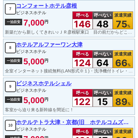
コンフォートホテル彦根
7
ビジネスホテル
呼べる
呼べない
派遣実績
7,000
146
48
75
円
一泊目安
%
新築だから新しくてきれい♪ＪＲ彦根駅東口 目の前だからどこへ行くのも便利です♪
ホテルアルファーワン大津
8
ビジネスホテル
呼べる
呼べない
派遣実績
5,000
124
64
66
円
一泊目安
%
全室インターネット接続無料(LAN形式※１)・洗浄機付トイレ・ズボンプレッサー・静音型冷蔵庫完備
ビジネスホテルシェル
9
ビジネスホテル
呼べる
呼べない
派遣実績
5,000
122
15
89
円
一泊目安
%
客室から迫り来る新幹線を間近に！
ホテルテトラ大津・京都(旧 ホテルコムズ大津)
10
ビジネスホテル
呼べる
呼べない
派遣実績