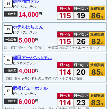
琵琶湖ホテル
14
ビジネスホテル
呼べる
呼べない
派遣実績
14,000
115
19
86
円
一泊目安
%
ホテルはちまん
15
ビジネスホテル
呼べる
呼べない
派遣実績
5,000
115
26
82
円
一泊目安
%
駅、官庁街の中心に位置し、全室室内は広くセパレートタイプの浴室、ウォシュレット付トイレ 朝食サービス
瀬田アーバンホテル
16
ビジネスホテル
呼べる
呼べない
派遣実績
4,000
114
20
85
円
一泊目安
%
（株）ダイヤモンド社の日本のベストホテルに掲載
彦根ビューホテル
17
ビジネスホテル
呼べる
呼べない
派遣実績
6,000
114
23
83
円
一泊目安
%