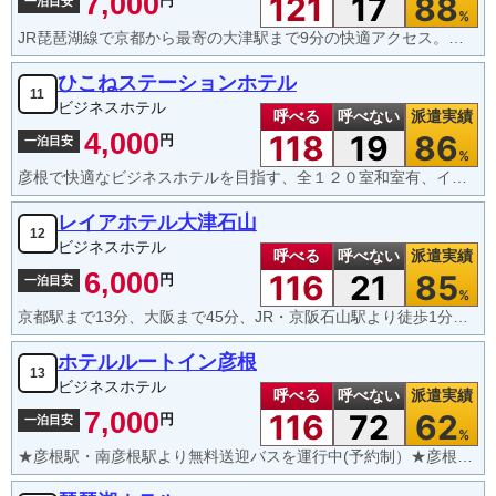
7,000
121
17
88
円
一泊目安
%
JR琵琶湖線で京都から最寄の大津駅まで9分の快適アクセス。大津駅南口改札直結。ゆったりとした客室とホテルレストランの朝食バイキングが自慢です。
ひこねステーションホテル
11
ビジネスホテル
呼べる
呼べない
派遣実績
4,000
118
19
86
円
一泊目安
%
彦根で快適なビジネスホテルを目指す、全１２０室和室有、インターネット接続ＯＫ（無線LAN）
レイアホテル大津石山
12
ビジネスホテル
呼べる
呼べない
派遣実績
6,000
116
21
85
円
一泊目安
%
京都駅まで13分、大阪まで45分、JR・京阪石山駅より徒歩1分、国道沿いでどこに行くにも便利。
ホテルルートイン彦根
13
ビジネスホテル
呼べる
呼べない
派遣実績
7,000
116
72
62
円
一泊目安
%
★彦根駅・南彦根駅より無料送迎バスを運行中(予約制）★彦根ＩＣ近く★全室LAN接続無料。大浴場有り。