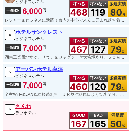
ビジネスホテル
呼べる
呼べない
派遣実績
6,000
468
119
80
円
一泊目安
%
レジャー＆ビジネスに活躍！市内の中心で木立に囲まれ落ち着いた雰囲気のシティホテルです。
ホテルサンクレスト
4
ビジネスホテル
呼べる
呼べない
派遣実績
7,000
467
127
79
円
一泊目安
%
湖南工業団地すぐ。サウナ＆ジャグジー付大浴場あり。５０台収容可能な無料駐車場有。全館無料Wifi完備
アーバンホテル草津
5
ビジネスホテル
呼べる
呼べない
派遣実績
7,000
460
120
79
円
一泊目安
%
全室Wi-Fi&LAN回線接続無料！ＪＲ草津駅東口より徒歩３分。近辺には飲食店が多数あります。
さんわ
6
ラブホテル
GOOD
BAD
満足度
167
165
50
%