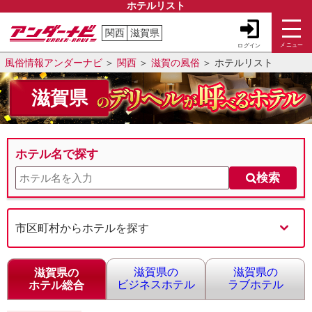
ホテルリスト
関西
滋賀県
メニュー
ログイン
風俗情報アンダーナビ
関西
滋賀の風俗
ホテルリスト
滋賀県
ホテル名で探す
検索
市区町村からホテルを探す
滋賀県の
滋賀県の
滋賀県の
ビジネスホテル
ラブホテル
ホテル総合