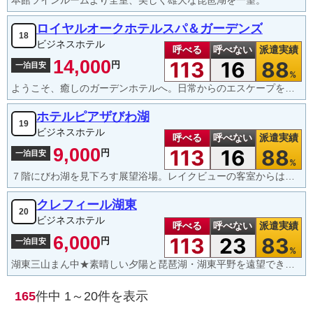
本館ツインルームより全室、美しく雄大な琵琶湖を一望。
ロイヤルオークホテルスパ＆ガーデンズ
18
ビジネスホテル
呼べる
呼べない
派遣実績
14,000
113
16
88
円
一泊目安
%
ようこそ、癒しのガーデンホテルへ。日常からのエスケープをトータルにコーディネイトいたします。
ホテルピアザびわ湖
19
ビジネスホテル
呼べる
呼べない
派遣実績
9,000
113
16
88
円
一泊目安
%
７階にびわ湖を見下ろす展望浴場。レイクビューの客室からは様々な表情を見せるびわ湖の景色が最高の贅沢。
クレフィール湖東
20
ビジネスホテル
呼べる
呼べない
派遣実績
6,000
113
23
83
円
一泊目安
%
湖東三山まん中★素晴しい夕陽と琵琶湖・湖東平野を遠望できるお宿
165
件中
1～20
件を表示