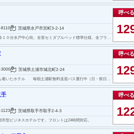
呼べ
12
-8110
茨城県水戸市宮町3-2-14
１０分水戸中心街。全室セミダブルベッド標準仕様。全プラン朝食付。
波
呼べ
12
-3000
茨城県土浦市城北町2-24
着いたホテル 毎朝土浦駅無料送迎バス運行中（日・祭日除く)
取手
呼べ
12
-1123
茨城県取手市取手2-4-3
市型ビジネスホテルです。フロントは24時間対応。