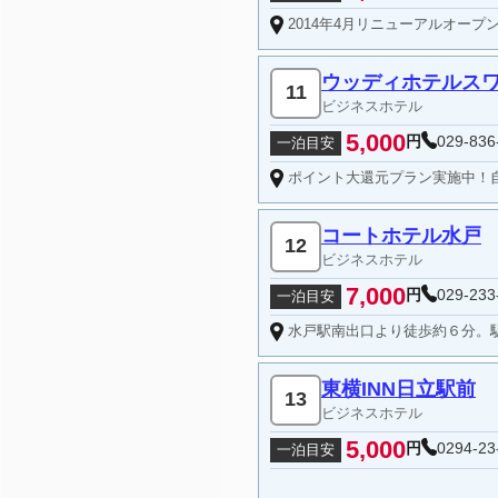
2014年4月リニューアルオー
ウッディホテルス
11
ビジネスホテル
5,000
円
029-836
一泊目安
ポイント大還元プラン実施中！自然
コートホテル水戸
12
ビジネスホテル
7,000
円
029-233
一泊目安
水戸駅南出口より徒歩約６分。駅南大
東横INN日立駅前
13
ビジネスホテル
5,000
円
0294-23
一泊目安