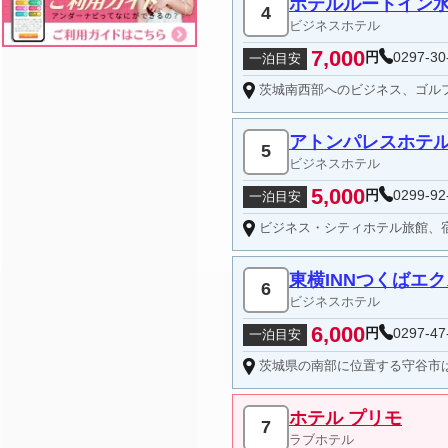
ホテルルートイン
4
ビジネスホテル
7,000
円
0297-30
一泊目安
茨城南西部へのビジネス、ゴルフ、
アトンパレスホテ
5
ビジネスホテル
5,000
円
0299-92
一泊目安
ビジネス・シティホテル旅館、
東横INNつくばエ
6
ビジネスホテル
6,000
円
0297-47
一泊目安
茨城県の南部に位置する守谷市はつくばエクスプレスの開通により秋葉原から快速で33分、日本百名山のひとつに数えられている筑
ホテル プリモ
7
ラブホテル