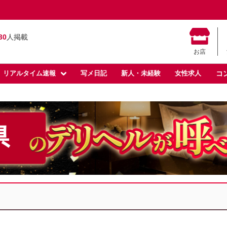
30
人掲載
お店
リアルタイム速報
写メ日記
新人・未経験
女性求人
コ
県