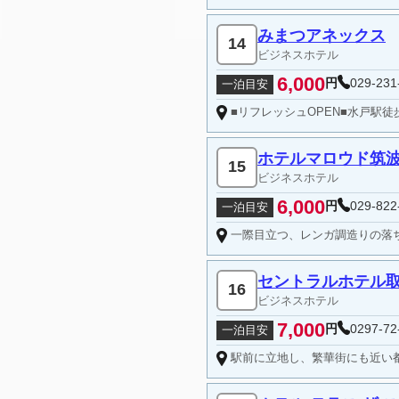
みまつアネックス
14
ビジネスホテル
6,000
円
029-231
一泊目安
■リフレッシュOPEN■水戸駅徒歩
ホテルマロウド筑
15
ビジネスホテル
6,000
円
029-822
一泊目安
一際目立つ、レンガ調造りの落ち
セントラルホテル
16
ビジネスホテル
7,000
円
0297-72
一泊目安
駅前に立地し、繁華街にも近い都