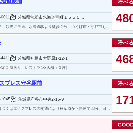
水海道駅前
呼べ
48
-0011
茨城県常総市水海道宝町１５５５－２
観光に最適。水海道駅より徒歩２分 つくば市・守谷市もアクセス良好
ル
呼べ
46
-4411
茨城県神栖市大野原1-12-1
宿泊部屋あり、レストラン2店舗（直営）
クスプレス守谷駅前
呼べ
17
-1045
茨城県守谷市中央2-16-9
波山やサイエンティスト、テクノロジストの集まる科学技術都市つくばへは12分という立地にあります。周辺には自然環境に恵まれた日本有数のゴルフ場もありビジネスとレジャーにアクセス抜群の東横インつくばエクスプレス守谷駅前にようこそ！
GOO