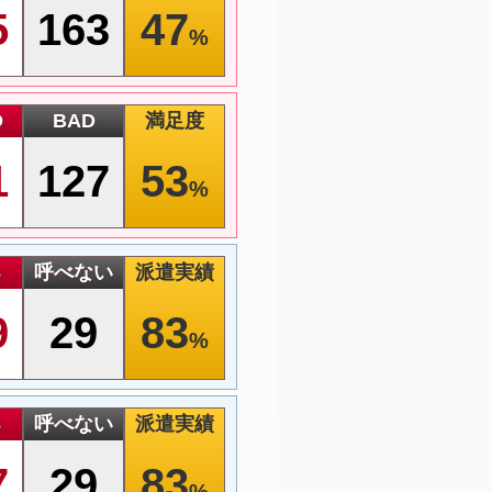
5
163
47
%
D
BAD
満足度
1
127
53
%
る
呼べない
派遣実績
9
29
83
%
る
呼べない
派遣実績
7
29
83
%