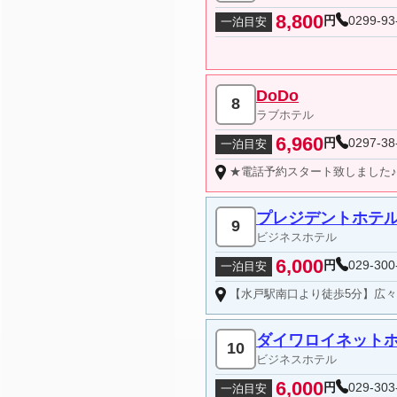
8,800
円
0299-93
一泊目安
DoDo
8
ラブホテル
6,960
円
0297-38
一泊目安
★電話予約スタート致しました♪★禁煙ルームあります♪★平日ご宿泊18時〜翌12:00時最大18時間♪35室がそれぞ
プレジデントホテ
9
ビジネスホテル
6,000
円
029-300
一泊目安
【水戸駅南口より徒歩5分】広々
ダイワロイネット
10
ビジネスホテル
6,000
円
029-303
一泊目安