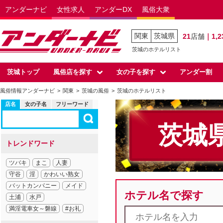
アンダーナビ
女性求人
アンダーDX
風俗大衆
関東
茨城県
21
店舗
｜1,2
茨城のホテルリスト
茨城トップ
風俗店を探す
女の子を探す
アンダー割
風俗情報アンダーナビ
関東
茨城の風俗
茨城のホテルリスト
店名
女の子名
フリーワード
茨城
トレンドワード
ツバキ
まこ
人妻
守谷
淫
かわいい熟女
バットカンパニー
メイド
ホテル名で探す
土浦
水戸
満淫電車女～磐線
#お礼