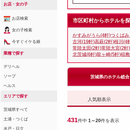
お店・女の子
お店検索
市区町村からホテルを
女の子検索
かすみがうら(4軒)
つくばみら
今すぐイケる娘
古河(19軒)
高萩(2軒)
桜川(4
常陸太田(2軒)
常陸大宮(2軒)
業種で探す
北茨城(6軒)
龍ヶ崎(5軒)
稲敷
デリヘル
ソープ
茨城県のホテル総合
ヘルス
エリアで探す
人気順表示
茨城県すべて
431
土浦・つくば
件中
1～20
件を表示
水戸・日立