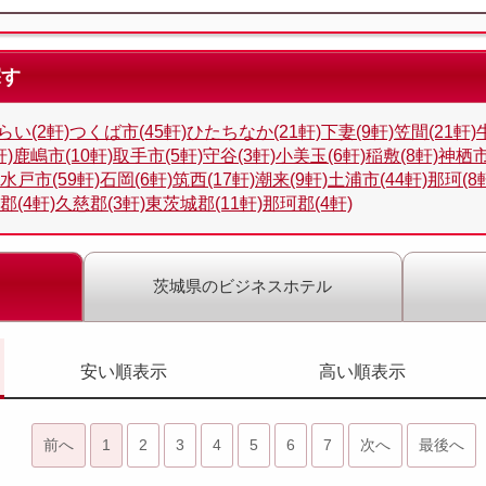
探す
い(2軒)
つくば市(45軒)
ひたちなか(21軒)
下妻(9軒)
笠間(21軒)
軒)
鹿嶋市(10軒)
取手市(5軒)
守谷(3軒)
小美玉(6軒)
稲敷(8軒)
神栖市
水戸市(59軒)
石岡(6軒)
筑西(17軒)
潮来(9軒)
土浦市(44軒)
那珂(8
郡(4軒)
久慈郡(3軒)
東茨城郡(11軒)
那珂郡(4軒)
茨城県のビジネスホテル
安い順表示
高い順表示
前へ
1
2
3
4
5
6
7
次へ
最後へ