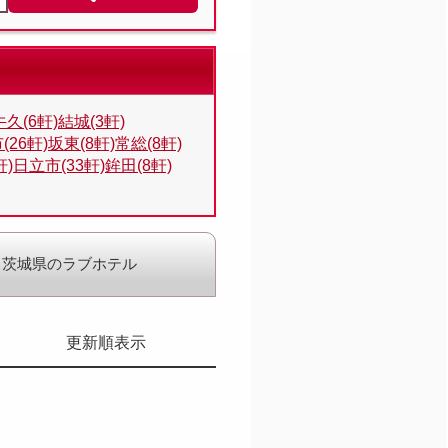
牛久(6軒)
結城(3軒)
(26軒)
坂東(8軒)
常総(8軒)
軒)
日立市(33軒)
鉾田(8軒)
茨城県のラブホテル
更新順表示