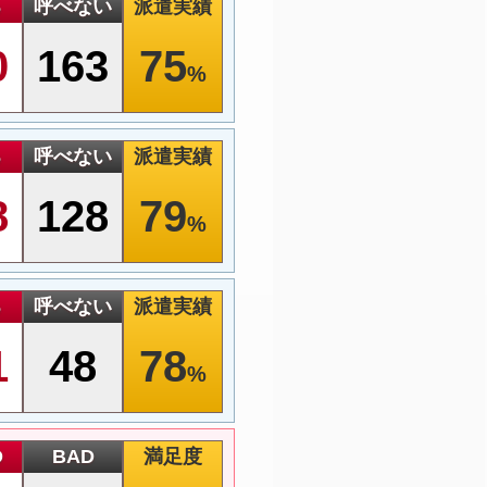
る
呼べない
派遣実績
0
163
75
%
る
呼べない
派遣実績
8
128
79
%
る
呼べない
派遣実績
1
48
78
%
D
BAD
満足度