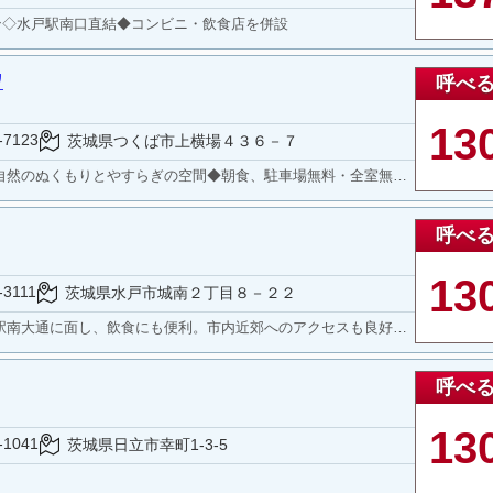
プン◇水戸駅南口直結◆コンビニ・飲食店を併設
ワ
呼べ
13
-7123
茨城県つくば市上横場４３６－７
のぬくもりとやすらぎの空間◆朝食、駐車場無料・全室無線LAN完備
呼べ
13
-3111
茨城県水戸市城南２丁目８－２２
通に面し、飲食にも便利。市内近郊へのアクセスも良好なホテルです。
呼べ
13
-1041
茨城県日立市幸町1-3-5