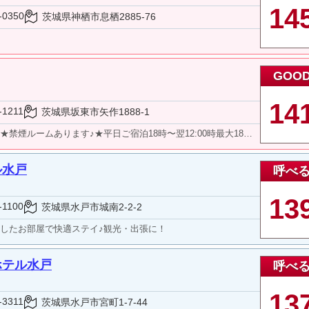
14
-0350
茨城県神栖市息栖2885-76
GOO
14
-1211
茨城県坂東市矢作1888-1
れ異なるデザイン。ルームサービスやレンタル商品が豊富な他、充実の設備。露天風呂や大迫力のプール…人気デザイナーによる洗練空間。国道16号「柳沢」より県道20号接続で野田市、流山市、柏市、春日部市、越谷市方面からも
ル水戸
呼べ
13
-1100
茨城県水戸市城南2-2-2
したお部屋で快適ステイ♪観光・出張に！
ホテル水戸
呼べ
13
-3311
茨城県水戸市宮町1-7-44