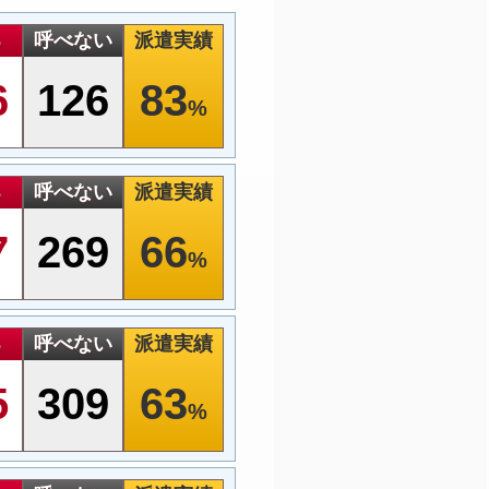
る
呼べない
派遣実績
6
126
83
%
る
呼べない
派遣実績
7
269
66
%
る
呼べない
派遣実績
5
309
63
%