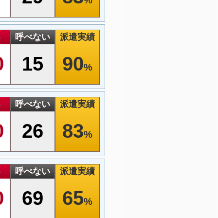
る
呼べない
派遣実績
0
15
90
%
る
呼べない
派遣実績
0
26
83
%
る
呼べない
派遣実績
0
69
65
%