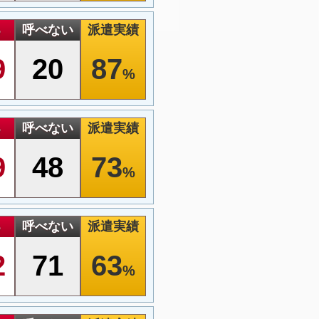
る
呼べない
派遣実績
9
20
87
%
る
呼べない
派遣実績
9
48
73
%
る
呼べない
派遣実績
2
71
63
%