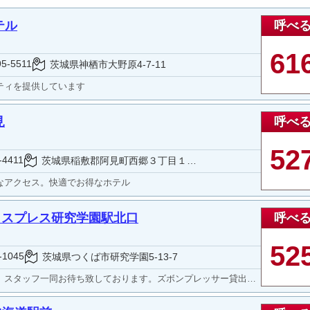
呼べ
テル
61
95-5511
茨城県神栖市大野原4-7-11
ティを提供しています
呼べ
見
52
-4411
茨城県稲敷郡阿見町西郷３丁目１－１
なアクセス。快適でお得なホテル
呼べ
クスプレス研究学園駅北口
52
-1045
茨城県つくば市研究学園5-13-7
ンプレッサー貸出あり（各階にフロアに準備）、インターネット接続無料、ロビー無線ＬＡＮ等ビジネスマンにうれしい設備充実のホテルです。