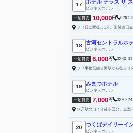
ホテル テラス ザ 
17
ビジネスホテル
10,000
円
0294-
一泊目安
ＪＲ日立駅徒歩1分、常磐道日立中
古河セントラルホ
18
ビジネスホテル
6,000
円
0280-31
一泊目安
ＪＲ宇都宮線古河駅から徒歩３分の快
みまつホテル
19
ビジネスホテル
7,000
円
029-224
一泊目安
水戸駅北口より徒歩五分。全室イ
つくばデイリーイ
20
ビジネスホテル