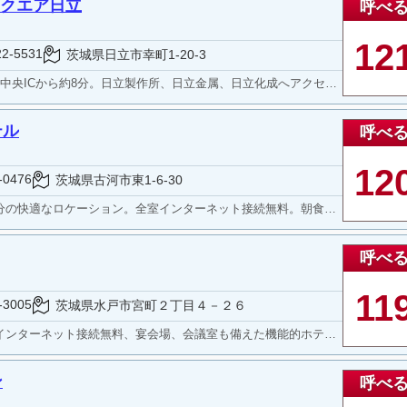
スクエア日立
呼べ
12
22-5531
茨城県日立市幸町1-20-3
央ICから約8分。日立製作所、日立金属、日立化成へアクセス良好。
テル
呼べ
12
-0476
茨城県古河市東1-6-30
適なロケーション。全室インターネット接続無料。朝食無料サービス。
呼べ
11
-3005
茨城県水戸市宮町２丁目４－２６
ンターネット接続無料、宴会場、会議室も備えた機能的ホテル。
ン
呼べ