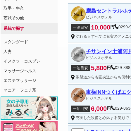
取手・牛久
鹿島セントラルホ
ビジネスホテル
茨城その他
10,000
円
0299-
一泊目安
系統で探す
訪れる人すべてに充実のアメニ
スタンダード
チサンイン土浦阿
人妻
ビジネスホテル
イメクラ・コスプレ
5,800
円
029-888
一泊目安
マッサージヘルス
常磐道からも圏央道からも便利
エステマッサージ
マニア・フェチ系
東横INNつくばエ
ビジネスホテル
6,000
円
029-863
一泊目安
充実した設備と心温まる笑顔で、スタッフ一同お待ち致しております。ズボ