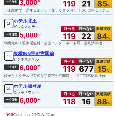
3,000
119
21
85
円
一泊目安
%
小山駅前で、通年１泊ナント３，０００円！（ついに格安ホテルが小山初上陸！）
ホテル北王
18
ビジネスホテル
呼べる
呼べない
派遣実績
5,000
119
22
84
円
一泊目安
%
朝食無料！駐車場無料！全室インターネット可！空気清浄機・低反発マット・小型マッサージ機も全室設置！
東横INN宇都宮駅前
19
ビジネスホテル
呼べる
呼べない
派遣実績
6,000
119
677
15
円
一泊目安
%
餃子とカクテルで有名な宇都宮の玄関口、ＪＲ宇都宮駅前徒歩２分という好立地にあります。ビジネスにももちろんですが世界遺産の日光東照宮や温泉や最近はやりのアウトレットで有名な那須にも大変便利です。客室では全室無料でインターネットもご利用いただけます。朝食は無料サービス！女将自慢の日替わり健康食を是非お召し上がりください。スタッフ一同笑顔と心温まるサービスでお客様をお迎えいたします。
ホテル加登屋
20
ビジネスホテル
呼べる
呼べない
派遣実績
6,000
118
16
88
円
一泊目安
%
398
件中
1～20
件を表示