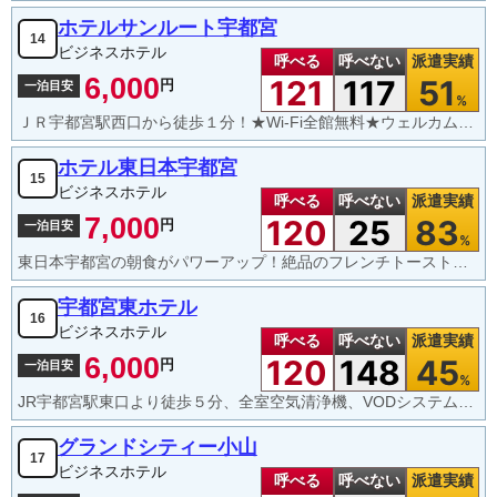
ホテルサンルート宇都宮
14
ビジネスホテル
呼べる
呼べない
派遣実績
6,000
121
117
51
円
一泊目安
%
ＪＲ宇都宮駅西口から徒歩１分！★Wi-Fi全館無料★ウェルカムコーヒーサービス★コンビニ隣接
ホテル東日本宇都宮
15
ビジネスホテル
呼べる
呼べない
派遣実績
7,000
120
25
83
円
一泊目安
%
東日本宇都宮の朝食がパワーアップ！絶品のフレンチトーストなど盛りだくさん
宇都宮東ホテル
16
ビジネスホテル
呼べる
呼べない
派遣実績
6,000
120
148
45
円
一泊目安
%
JR宇都宮駅東口より徒歩５分、全室空気清浄機、VODシステムTV、インターネット完備
グランドシティー小山
17
ビジネスホテル
呼べる
呼べない
派遣実績