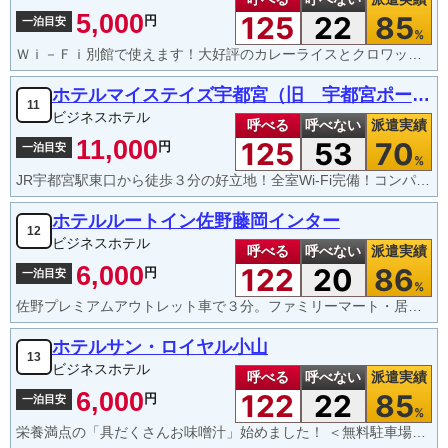
5,000
125
22
85
円
一泊目安
%
Ｗｉ－Ｆｉ別館で使えます！大好評のカレーライスとクロワッサン、地元那須産の牛乳、ヨーグルトが無料。
ホテルマイステイズ宇都宮（旧 宇都宮ポートホテル)
11
ビジネスホテル
呼べる
呼べない
派遣実績
11,000
125
53
70
円
一泊目安
%
JR宇都宮駅東口から徒歩３分の好立地！全室Wi-Fi完備！コンパクトなシングルルームから広々としたデラックスツインなど部屋タイプが豊富。1階にはコンビニがあり、ビジネスでのご滞在にもレジャーの拠点としても最適です。
ホテルルートイン佐野藤岡インター
12
ビジネスホテル
呼べる
呼べない
派遣実績
6,000
122
20
86
円
一泊目安
%
佐野プレミアムアウトレット車で３分。ファミリーマート・居酒屋・ラーメンおおぎや 徒歩約５分
ホテルサン・ロイヤル小山
13
ビジネスホテル
呼べる
呼べない
派遣実績
6,000
122
22
85
円
一泊目安
%
栄養満点の「具だくさんお味噌汁」始めました！ ＜無料駐車場55台完備＋チェックアウト12時無料＞