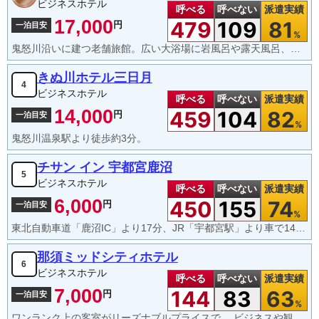
ビジネスホテル
呼べる
呼べない
派遣実績
17,000
479
109
81
円
一泊目安
%
鬼怒川沿いに建つ老舗旅館。広い大浴場に岩風呂や露天風呂、貸切露天風呂があり、温泉施設が充実。
きぬ川ホテル三日月
4
ビジネスホテル
呼べる
呼べない
派遣実績
14,000
459
104
82
円
一泊目安
%
鬼怒川温泉駅より徒歩約3分。
チサン イン 宇都宮鹿沼
5
ビジネスホテル
呼べる
呼べない
派遣実績
6,000
450
155
74
円
一泊目安
%
東北自動車道「鹿沼IC」より17分、JR「宇都宮駅」より車で14分の便利で快適なホテル。
那須ミッドシティホテル
6
ビジネスホテル
呼べる
呼べない
派遣実績
7,000
144
83
63
円
一泊目安
%
ワンランク上の客室がリーズナブルプライスで。 ビジネスや観光でご利用頂けるホテルです