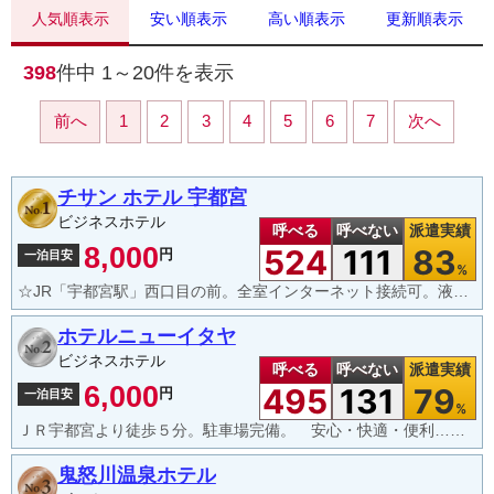
人気順表示
安い順表示
高い順表示
更新順表示
398
件中
1～20
件を表示
前へ
1
2
3
4
5
6
7
次へ
チサン ホテル 宇都宮
ビジネスホテル
呼べる
呼べない
派遣実績
8,000
524
111
83
円
一泊目安
%
☆JR「宇都宮駅」西口目の前。全室インターネット接続可。液晶TV。
ホテルニューイタヤ
ビジネスホテル
呼べる
呼べない
派遣実績
6,000
495
131
79
円
一泊目安
%
ＪＲ宇都宮より徒歩５分。駐車場完備。 安心・快適・便利…お客様の寛ぎの時間をお手伝いいたします。
鬼怒川温泉ホテル