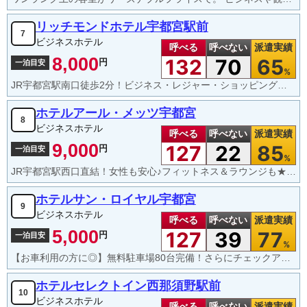
リッチモンドホテル宇都宮駅前
7
ビジネスホテル
呼べる
呼べない
派遣実績
8,000
132
70
65
円
一泊目安
%
JR宇都宮駅南口徒歩2分！ビジネス・レジャー・ショッピングに最適の好立地！
ホテルアール・メッツ宇都宮
8
ビジネスホテル
呼べる
呼べない
派遣実績
9,000
127
22
85
円
一泊目安
%
JR宇都宮駅西口直結！女性も安心♪フィットネス＆ラウンジも★全部屋19㎡以上
ホテルサン・ロイヤル宇都宮
9
ビジネスホテル
呼べる
呼べない
派遣実績
5,000
127
39
77
円
一泊目安
%
【お車利用の方に◎】無料駐車場80台完備！さらにチェックアウト12時！手作り無料朝食もおすすめです。
ホテルセレクトイン西那須野駅前
10
ビジネスホテル
呼べる
呼べない
派遣実績