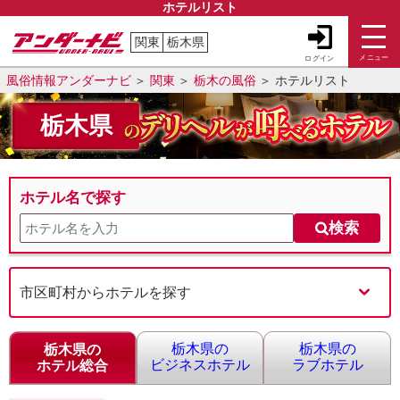
ホテルリスト
関東
栃木県
メニュー
ログイン
風俗情報アンダーナビ
関東
栃木の風俗
ホテルリスト
栃木県
ホテル名で探す
検索
市区町村からホテルを探す
栃木県の
栃木県の
栃木県の
ビジネスホテル
ラブホテル
ホテル総合