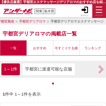
【優良店厳選】宇都宮エステマッサージデリアロマのおすすめ店を紹介｜アンダーナビ
関東
栃木県
メニュー
ログイン
宇都宮風俗
宇都宮デリアロマ
宇都宮デリアロマエステマッサージ
宇都宮デリアロマの掲載店一覧
一覧
おすすめ
今すぐイケる娘
ランキング
1～1件
宇都宮に派遣可能な店舗
1
件中
1
～
1
件を表示