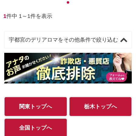
1
件中
1
～
1
件を表示
宇都宮のデリアロマをその他条件で絞り込む
関東トップへ
栃木トップへ
全国トップへ