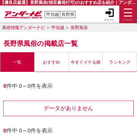
【優良店厳選】長野風俗(領収書発行可)のおすすめ店を紹介｜アンダーナビ
甲信越
長野県
メニュー
ログイン
風俗情報アンダーナビ
甲信越
長野風俗
長野県風俗の掲載店一覧
一覧
おすすめ
今すぐイケる娘
ランキング
0
件中
0
～
0
件を表示
データがありません
0
件中
0
～
0
件を表示