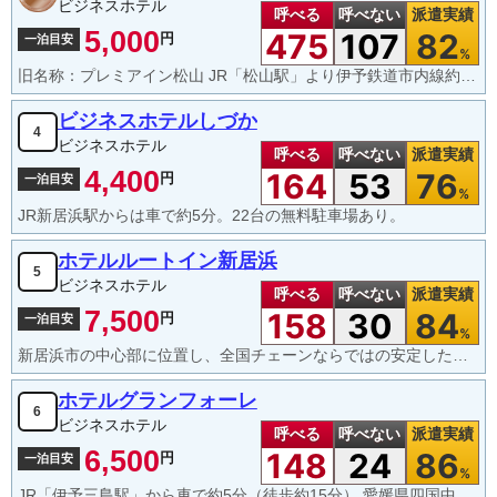
ビジネスホテル
呼べる
呼べない
派遣実績
5,000
475
107
82
円
一泊目安
%
旧名称：プレミアイン松山 JR「松山駅」より伊予鉄道市内線約15分「勝山町駅」下車、徒歩約1分。山陽自動車道「松山I.C.」より車で約13分。 全室無料Wi-Fi完備。
ビジネスホテルしづか
4
ビジネスホテル
呼べる
呼べない
派遣実績
4,400
164
53
76
円
一泊目安
%
JR新居浜駅からは車で約5分。22台の無料駐車場あり。
ホテルルートイン新居浜
5
ビジネスホテル
呼べる
呼べない
派遣実績
7,500
158
30
84
円
一泊目安
%
新居浜市の中心部に位置し、全国チェーンならではの安定したサービスが魅力のビジネスホテルです。新居浜ICから車で約10分。JR新居浜駅から車で約7分。1階に男女別の本格的な大浴場を完備。バイキング朝食無料。
ホテルグランフォーレ
6
ビジネスホテル
呼べる
呼べない
派遣実績
6,500
148
24
86
円
一泊目安
%
JR「伊予三島駅」から車で約5分（徒歩約15分） 愛媛県四国中央市（旧伊予三島市）に位置し、一般的なビジネスホテルよりも1部屋あたりの面積が広く、天井も高いため、圧迫感がなくゆったりと過ごせます。館内（別棟）に男性専用の大浴場とサウナがあり、宿泊者は無料で利用可能です。