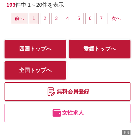
193
件中
1～20
件を表示
前へ
1
2
3
4
5
6
7
次へ
四国トップへ
愛媛トップへ
全国トップへ
無料会員登録
女性求人