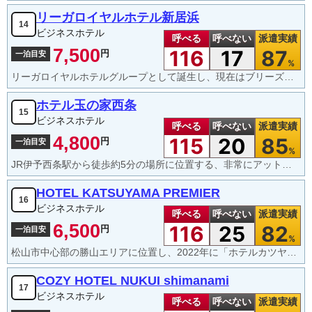
リーガロイヤルホテル新居浜
14
ビジネスホテル
呼べる
呼べない
派遣実績
7,500
116
17
87
円
一泊目安
%
リーガロイヤルホテルグループとして誕生し、現在はブリーズベイホテル（BBH）グループの運営となっています。シティホテルの豪華な設備と、BBHグループならではの手厚い無料サービスが融合しているのが特徴。夕方の指定時間に、アルコール（生ビール等）やソフトドリンクが1杯無料で楽しめます。数量限定で「夜鳴きラーメン」が無料で提供。
ホテル玉の家西条
15
ビジネスホテル
呼べる
呼べない
派遣実績
4,800
115
20
85
円
一泊目安
%
JR伊予西条駅から徒歩約5分の場所に位置する、非常にアットホームでコストパフォーマンスに優れた老舗ビジネスホテルです。館内には足を伸ばして入れる大浴場があります。全室無料Wi-Fi完備。
HOTEL KATSUYAMA PREMIER
16
ビジネスホテル
呼べる
呼べない
派遣実績
6,500
116
25
82
円
一泊目安
%
松山市中心部の勝山エリアに位置し、2022年に「ホテルカツヤマ」の別館を全館リニューアルオープンした比較的新しいホテル。全室にシモンズ社製ベッドを導入。また、バス・トイレが独立した「セパレートタイプ（洗い場付き）」の客室が多く、ゆったりと入浴できるのが大きな魅力。ロビー付近に、宿泊者が自由に利用できるドリンクバーが設置されています。
COZY HOTEL NUKUI shimanami
17
ビジネスホテル
呼べる
呼べない
派遣実績