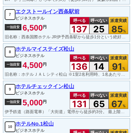
エクストールイン西条駅前
7
ビジネスホテル
呼べる
呼べない
派遣実績
6,500
137
25
85
円
一泊目安
%
旧名称：西条国際ホテル JR伊予西条駅から徒歩1分という絶好のロケーションにあり、高松市の老舗ホテル「川六」グループが運営するビジネスホテルです。無料朝食や大浴場など、ビジネスマンに嬉しいサービスが凝縮されています。
ホテルマイステイズ松山
8
ビジネスホテル
呼べる
呼べない
派遣実績
4,500
136
14
91
円
一泊目安
%
旧名称：ホテルＪＡＬシティ松山 ※1室2名利用時、1名あたりの料金目安です。 松山城の西側に位置し、一部の客室（キャッスルビュー）からはお城がはっきりと見える、景観に優れたフルサービス型のビジネスホテル。
ホテルチェックイン松山
9
ビジネスホテル
呼べる
呼べない
派遣実績
5,000
131
65
67
円
一泊目安
%
伊予鉄道（路面電車）「大街道」電停から徒歩約3分。 最上階（10階）に、美肌の湯として知られる「奥道後温泉」の源泉を引いた大浴場あり。全室にシモンズ社製ベッドとエアウィーヴのマットレスパッドを導入。ロビーにてコーヒーやソフトドリンクが無料提供されている。
ホテルNo.1松山
10
ビジネスホテル
呼べる
呼べない
派遣実績