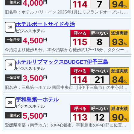
4,000
114
7
94
円
一泊目安
%
旧名称：ホテル バリ・イン 2025年1月にリブランドオープンしたばかりのホテルで、今治市中心部から少し離れたロードサイドに位置しています。リニューアルされた客室や充実のラウンジサービス、大浴場＆サウナなど、最新の設備と手厚い無料サービスが魅力の「コスパ最強」です。
ホテルポートサイド今治
18
ビジネスホテル
呼べる
呼べない
派遣実績
4,500
115
8
93
円
一泊目安
%
今治港より徒歩５分。JR今治駅から徒歩約12〜15分、タクシーで約3分。全ての宿泊プランに「無料朝食サービス」あり。無料駐車場あり。
ホテルリブマックスBUDGET伊予三島
19
ビジネスホテル
呼べる
呼べない
派遣実績
3,500
114
21
84
円
一泊目安
%
旧名称：三島第一ホテル 四国中央市（旧伊予三島市）の中心部に位置し、JR伊予三島駅から徒歩約1分という驚異的な近さが特徴です。「BUDGET」ブランドの通り、余分なサービスを省くことでエリア内でもトップクラスの低価格を実現している格安ビジネスホテル。全室に電子レンジあり。
宇和島第一ホテル
20
ビジネスホテル
呼べる
呼べない
派遣実績
5,500
113
12
90
円
一泊目安
%
愛媛県南部（南予地方）の中心都市、宇和島市の中心部に位置する老舗のビジネスホテル。JR宇和島駅から徒歩約5〜7分。先着順無料駐車場あり。