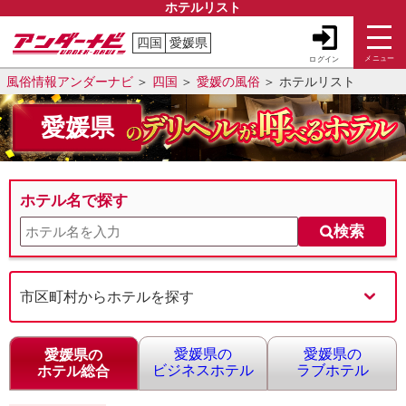
ホテルリスト
四国
愛媛県
メニュー
ログイン
風俗情報アンダーナビ
四国
愛媛の風俗
ホテルリスト
愛媛県
ホテル名で探す
検索
市区町村からホテルを探す
愛媛県の
愛媛県の
愛媛県の
ビジネスホテル
ラブホテル
ホテル総合