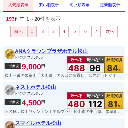
人気順表示
安い順表示
高い順表示
更新順表示
193
件中
1～20
件を表示
前へ
1
2
3
4
5
6
7
次へ
ANAクラウンプラザホテル松山
ビジネスホテル
呼べる
呼べない
派遣実績
9,000
488
96
84
円
一泊目安
%
松山一番の繁華街「大街道」の入口に位置し、観光にもビジネスにもこれ以上ない最高のロケーション。愛媛の郷土料理（鯛めし、じゃこ天など）から、シェフが目の前で仕上げるオムレツまで、非常に質の高い朝食が楽しめます。14階のレストランからは松山城を眺めながら食事ができるのも魅力
ネストホテル松山
ビジネスホテル
呼べる
呼べない
派遣実績
4,500
480
112
81
円
一泊目安
%
旧名称：松山ワシントンホテルプラザ 松山市の中心部、繁華街「二番町」に位置しており、観光スポット「大街道」や「松山城」へも徒歩圏内という非常に便利な立地。伊予鉄道（路面電車）「勝山町」電停から徒歩約3分。コンビニがすぐ近くにあり、周辺には多くの飲食店（居酒屋など）が立ち並んでいる
スマイルホテル松山