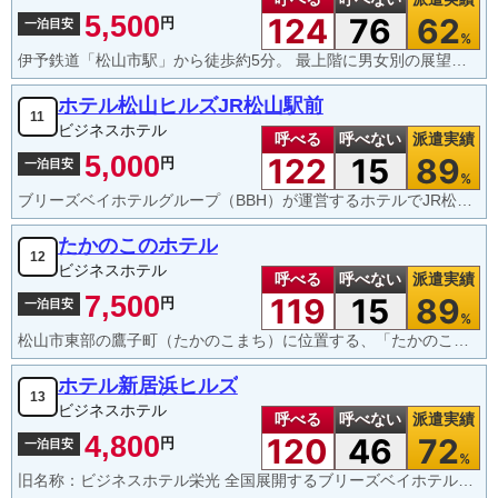
5,500
124
76
62
円
一泊目安
%
伊予鉄道「松山市駅」から徒歩約5分。 最上階に男女別の展望大浴場と露天風呂を完備。全室Wi-Fi無料。シングルルームでも140cm幅のワイドベッドを採用している部屋が多い。
ホテル松山ヒルズJR松山駅前
11
ビジネスホテル
呼べる
呼べない
派遣実績
5,000
122
15
89
円
一泊目安
%
ブリーズベイホテルグループ（BBH）が運営するホテルでJR松山駅から徒歩約5分。和洋バイキング形式の朝食が無料で付いてきます。夕方の時間帯にアルコールやソフトドリンクが1杯無料で楽しめるサービスがあります。
たかのこのホテル
12
ビジネスホテル
呼べる
呼べない
派遣実績
7,500
119
15
89
円
一泊目安
%
松山市東部の鷹子町（たかのこまち）に位置する、「たかのこの湯（源泉かけ流し温泉）」を併設した非常にユニークで満足度の高いホテルです。2012年に「癒しの場所」をコンセプトに誕生し、清潔感あふれる館内と温泉が最大の魅力。広大な平面駐車場が完全無料で、予約も不要です。
ホテル新居浜ヒルズ
13
ビジネスホテル
呼べる
呼べない
派遣実績
4,800
120
46
72
円
一泊目安
%
旧名称：ビジネスホテル栄光 全国展開するブリーズベイホテルグループ（BBH）の運営で、新居浜駅から徒歩圏内（約10分）数量限定ですが、無料でお茶漬けなどの夜食が提供されます。ロビーでのウェルカムドリンクサービス。無料の朝食バイキングあり。