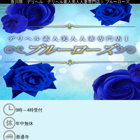
香川県 デリヘル デリヘル素人美人人妻専門店Ⅰ ブルーローズ
9時～4時受付
年中無休
善通寺