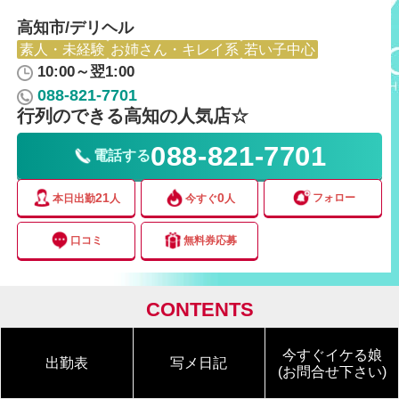
高知市/デリヘル
素人・未経験
お姉さん・キレイ系
若い子中心
10:00～翌1:00
088-821-7701
行列のできる高知の人気店☆
088-821-7701
電話する
21
0
フォロー
本日出勤
人
今すぐ
人
口コミ
無料券応募
CONTENTS
今すぐイケる娘
出勤表
写メ日記
(お問合せ下さい)