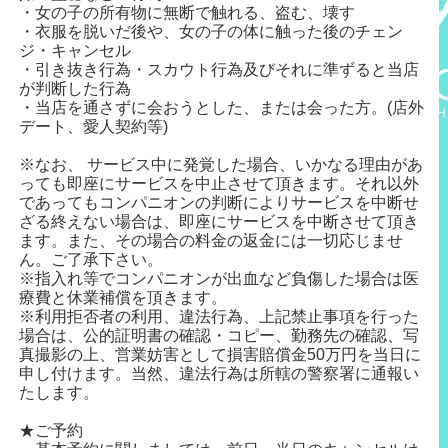
・女の子の所有物に無断で触れる、盗む、壊す
・衣服を脱いだ後や、女の子の体に触った後のチェン
ジ・キャンセル
・引き抜き行為・スカウト行為及びそれに準ずると当店
が判断した行為
・当店を通さずに会おうとした、または会った方。(店外
デート、愛人契約等)
※なお、 サービス中に発覚した場合、いかなる理由があ
っても即座にサービスを中止させて頂きます。それ以外
であってもコンパニオンの判断によりサービスを中断せ
ざる終えない場合は、即座にサービスを中断させて頂き
ます。また、その場合の料金の返金には一切応じませ
ん。ご了承下さい。
※指入れ等でコンパニオンが出血など負傷した場合は医
療費と休業補償を頂きます。
※利用拒否者の利用、違法行為、上記禁止事項を行った
場合は、公的証明書の確認・コピー、勤務先の確認、写
真撮影の上、営業妨害として損害賠償金50万円を当日に
申し付けます。当然、違法行為は所轄の警察署に通報い
たします。
★ご予約