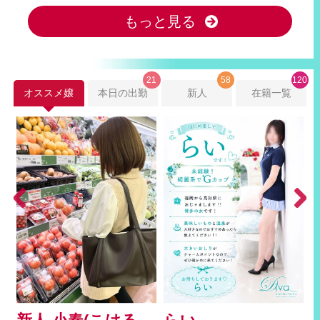
もっと見る
21
58
120
オススメ嬢
本日の出勤
新人
在籍一覧