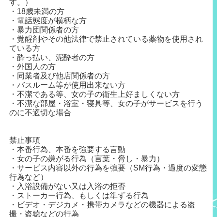
す。）
・18歳未満の方
・電話態度が横柄な方
・暴力団関係者の方
・覚醒剤やその他法律で禁止されている薬物を使用され
ている方
・酔っ払い、泥酔者の方
・外国人の方
・同業者及び他店関係者の方
・バスルーム等が使用出来ない方
・不潔である等、女の子の衛生上好ましくない方
・不潔な部屋・浴室・寝具等、女の子がサービスを行う
のに不適切な場合
禁止事項
・本番行為、本番を強要する言動
・女の子の嫌がる行為（言葉・脅し・暴力）
・サービス内容以外の行為を強要（SM行為・過度の変態
行為など）
・入浴設備がない又は入浴の拒否
・ストーカー行為、もしくは準ずる行為
・ビデオ・デジカメ・携帯カメラなどの機器による盗
撮・盗聴などの行為