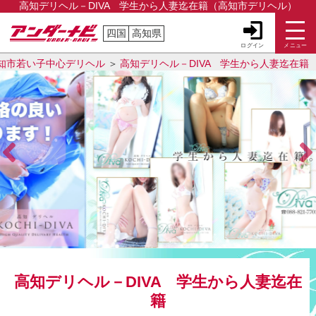
高知デリヘル－DIVA 学生から人妻迄在籍（高知市デリヘル）
四国
高知県
ログイン
メニュー
知市若い子中心デリヘル
高知デリヘル－DIVA 学生から人妻迄在籍
高知デリヘル－DIVA 学生から人妻迄在
籍