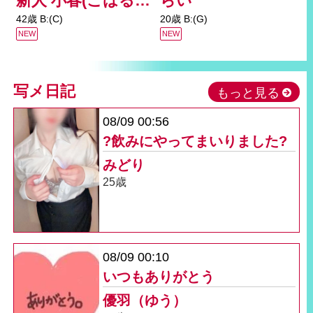
新人 小春(こはる)-おもてなし
らい
42歳 B:(C)
20歳 B:(G)
3
NEW
NEW
写メ日記
もっと見る
08/09 00:56
?飲みにやってまいりました?
みどり
25歳
08/09 00:10
いつもありがとう
優羽（ゆう）