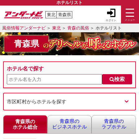
ホテルリスト
東北
青森県
メニュー
ログイン
風俗情報アンダーナビ
東北
青森の風俗
ホテルリスト
青森県
ホテル名で探す
検索
市区町村からホテルを探す
青森県の
青森県の
青森県の
ビジネスホテル
ラブホテル
ホテル総合