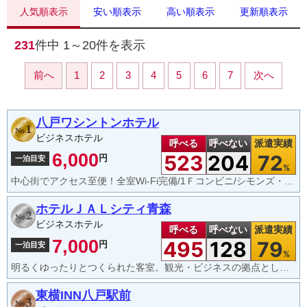
人気順表示
安い順表示
高い順表示
更新順表示
231
件中
1～20
件を表示
前へ
1
2
3
4
5
6
7
次へ
八戸ワシントンホテル
ビジネスホテル
呼べる
呼べない
派遣実績
6,000
523
204
72
円
一泊目安
%
中心街でアクセス至便！全室Wi-Fi完備/1Ｆコンビニ/シモンズ・テンピュール製マット/高評価の朝食
ホテルＪＡＬシティ青森
ビジネスホテル
呼べる
呼べない
派遣実績
7,000
495
128
79
円
一泊目安
%
明るくゆったりとつくられた客室。観光・ビジネスの拠点として便利。
東横INN八戸駅前