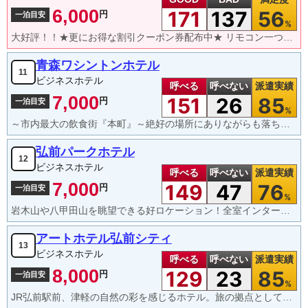
6,000
171
137
56
円
一泊目安
%
大好評！！★更にお得な割引クーポン券配布中★ リモコン一つで簡単操作。洋画・邦画・アダルト・お笑いなど常時５００本以上が見放題です。ルームオーダーやカラオケもリモコン一つで簡単楽々！もちろんメンバーズ割引も３６５日ＯＫです！
青森ワシントンホテル
11
ビジネスホテル
呼べる
呼べない
派遣実績
7,000
151
26
85
円
一泊目安
%
～市内最大の飲食街『本町』～絶好の場所にありながらも落ち着きのあるホテルです。ビジネス・観光に最適★
弘前パークホテル
12
ビジネスホテル
呼べる
呼べない
派遣実績
7,000
149
47
76
円
一泊目安
%
岩木山や八甲田山を眺望できる好ロケーション！全室インターネット接続無料☆朝刊無料配達(朝刊選択不可)
アートホテル弘前シティ
13
ビジネスホテル
呼べる
呼べない
派遣実績
8,000
129
23
85
円
一泊目安
%
JR弘前駅前、津軽の自然の彩を感じるホテル。旅の拠点として最適です。