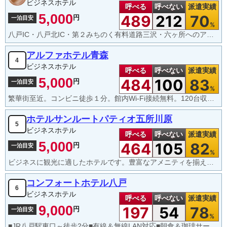
ビジネスホテル
呼べる
呼べない
派遣実績
5,000
489
212
70
円
一泊目安
%
八戸IC・八戸北IC・第２みちのく有料道路三沢・六ヶ所へのアクセスに便利！★平日月曜日と金曜日の２日間のみ数量限定で人気の「女将のカレー」をご提供！★八食センター・合同庁舎も当ホテルよりすぐです。
アルファホテル青森
4
ビジネスホテル
呼べる
呼べない
派遣実績
5,000
484
100
83
円
一泊目安
%
繁華街至近。コンビニ徒歩１分。館内Wi-Fi接続無料。120台収容駐車場あり。
ホテルサンルートパティオ五所川原
5
ビジネスホテル
呼べる
呼べない
派遣実績
5,000
464
105
82
円
一泊目安
%
ビジネスに観光に適したホテルです。豊富なアメニティを揃えており、温かい接客を心がけております。
コンフォートホテル八戸
6
ビジネスホテル
呼べる
呼べない
派遣実績
9,000
197
54
78
円
一泊目安
%
■JR八戸駅東口～徒歩2分■有線＆無線LAN対応■朝食＆珈琲サービス■世界で信頼されるホテルブランド