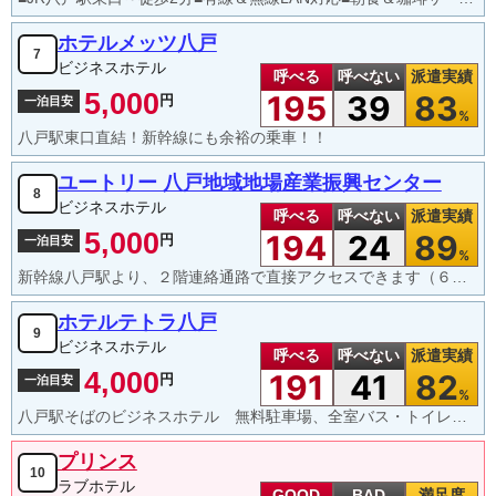
ホテルメッツ八戸
7
ビジネスホテル
呼べる
呼べない
派遣実績
5,000
195
39
83
円
一泊目安
%
八戸駅東口直結！新幹線にも余裕の乗車！！
ユートリー 八戸地域地場産業振興センター
8
ビジネスホテル
呼べる
呼べない
派遣実績
5,000
194
24
89
円
一泊目安
%
新幹線八戸駅より、２階連絡通路で直接アクセスできます（６時～２３時３０分）広めのお部屋でくつろげます
ホテルテトラ八戸
9
ビジネスホテル
呼べる
呼べない
派遣実績
4,000
191
41
82
円
一泊目安
%
八戸駅そばのビジネスホテル 無料駐車場、全室バス・トイレ・冷蔵庫付、地デジ液晶TV・無料ネット接続
プリンス
10
ラブホテル
GOOD
BAD
満足度