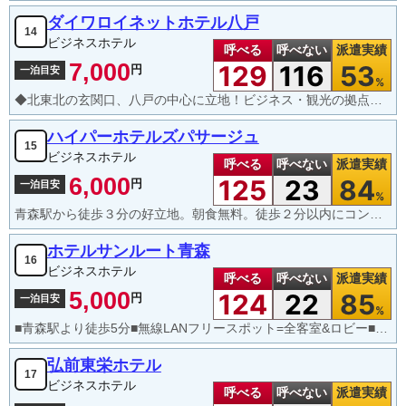
ダイワロイネットホテル八戸
14
ビジネスホテル
呼べる
呼べない
派遣実績
7,000
129
116
53
円
一泊目安
%
◆北東北の玄関口、八戸の中心に立地！ビジネス・観光の拠点に最適♪♪
ハイパーホテルズパサージュ
15
ビジネスホテル
呼べる
呼べない
派遣実績
6,000
125
23
84
円
一泊目安
%
青森駅から徒歩３分の好立地。朝食無料。徒歩２分以内にコンビニ２件あり。客室のバス・トイレが別々。
ホテルサンルート青森
16
ビジネスホテル
呼べる
呼べない
派遣実績
5,000
124
22
85
円
一泊目安
%
■青森駅より徒歩5分■無線LANフリースポット=全客室&ロビー■有線LAN=全客室ケーブル常設■
弘前東栄ホテル
17
ビジネスホテル
呼べる
呼べない
派遣実績