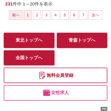
231
件中
1～20
件を表示
前へ
1
2
3
4
5
6
7
次へ
東北トップへ
青森トップへ
全国トップへ
無料会員登録
女性求人