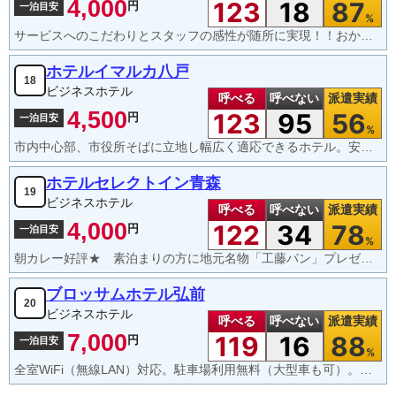
4,000
123
18
87
円
一泊目安
%
サービスへのこだわりとスタッフの感性が随所に実現！！おかげ様でお客様サービス部門5つ星を頂きました！
ホテルイマルカ八戸
18
ビジネスホテル
呼べる
呼べない
派遣実績
4,500
123
95
56
円
一泊目安
%
市内中心部、市役所そばに立地し幅広く適応できるホテル。安らぎの空間と美味しいお食事を御提供致します。
ホテルセレクトイン青森
19
ビジネスホテル
呼べる
呼べない
派遣実績
4,000
122
34
78
円
一泊目安
%
朝カレー好評★ 素泊まりの方に地元名物「工藤パン」プレゼント★ １階コンビニで便利★
ブロッサムホテル弘前
20
ビジネスホテル
呼べる
呼べない
派遣実績
7,000
119
16
88
円
一泊目安
%
全室WiFi（無線LAN）対応。駐車場利用無料（大型車も可）。遊歩道沿いで静か。お部屋もベッドも広め