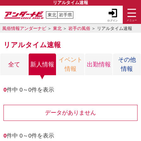
リアルタイム速報
東北
岩手県
メニュー
ログイン
風俗情報アンダーナビ
東北
岩手の風俗
リアルタイム速報
リアルタイム速報
イベント
その他
全て
新人情報
出勤情報
情報
情報
0
件中
0～0
件を表示
データがありません
0
件中
0～0
件を表示