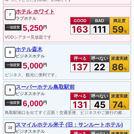
ホテル ホワイト
7
ラブホテル
GOOD
BAD
満足度
5,250
163
111
59
円
一泊目安
%
VODシアター見放題です
ホテル斎木
8
ビジネスホテル
呼べる
呼べない
派遣実績
5,000
137
22
86
円
一泊目安
%
ビジネス、観光に便利です。
スーパーホテル鳥取駅前
9
ビジネスホテル
呼べる
呼べない
派遣実績
6,000
131
45
74
円
一泊目安
%
鳥取駅南口を出てすぐ正面！交通至便、ビジネスやご旅行の拠点に最適！
スマイルホテル米子 (旧：サンルートホテル)
10
ビジネスホテル
呼べる
呼べない
派遣実績