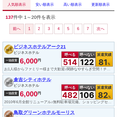
人気順表示
安い順表示
高い順表示
更新順表示
137
件中
1～20
件を表示
前へ
1
2
3
4
5
6
7
次へ
ビジネスホテルアーク21
ビジネスホテル
呼べる
呼べない
派遣実績
6,000
514
122
81
円
一泊目安
%
お1人様からファミリー様まで大歓迎♪閑静なやすらぎ空間！チェックアウト手続き不要でスムーズにご出発！
倉吉シティホテル
ビジネスホテル
呼べる
呼べない
派遣実績
6,000
482
106
82
円
一泊目安
%
2010年6月全館リニューアル♪無料駐車場完備。ショッピングセンターが隣接。利便性抜群で最適の立地♪
鳥取グリーンホテルモーリス