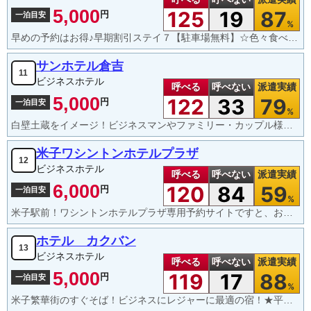
5,000
125
19
87
円
一泊目安
%
早めの予約はお得♪早期割引ステイ７【駐車場無料】☆色々食べたい朝食バイキング付
サンホテル倉吉
11
ビジネスホテル
呼べる
呼べない
派遣実績
5,000
122
33
79
円
一泊目安
%
白壁土蔵をイメージ！ビジネスマンやファミリー・カップル様が安心してお過ごし頂けるホテルです。
米子ワシントンホテルプラザ
12
ビジネスホテル
呼べる
呼べない
派遣実績
6,000
120
84
59
円
一泊目安
%
米子駅前！ワシントンホテルプラザ専用予約サイトですと、お得なプランが満載！
ホテル カクバン
13
ビジネスホテル
呼べる
呼べない
派遣実績
5,000
119
17
88
円
一泊目安
%
米子繁華街のすぐそば！ビジネスにレジャーに最適の宿！★平成23年7月外装リニューアル★