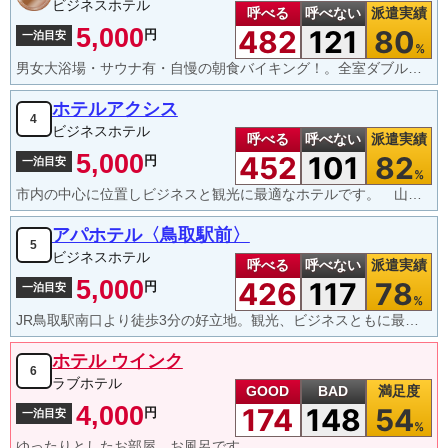
ビジネスホテル
呼べる
呼べない
派遣実績
5,000
482
121
80
円
一泊目安
%
男女大浴場・サウナ有・自慢の朝食バイキング！。全室ダブルベッド。
ホテルアクシス
4
ビジネスホテル
呼べる
呼べない
派遣実績
5,000
452
101
82
円
一泊目安
%
市内の中心に位置しビジネスと観光に最適なホテルです。 山陰最大の飲食街に徒歩２分！
アパホテル〈鳥取駅前〉
5
ビジネスホテル
呼べる
呼べない
派遣実績
5,000
426
117
78
円
一泊目安
%
JR鳥取駅南口より徒歩3分の好立地。観光、ビジネスともに最適です。
ホテル ウインク
6
ラブホテル
GOOD
BAD
満足度
4,000
174
148
54
円
一泊目安
%
ゆったりとしたお部屋、お風呂です