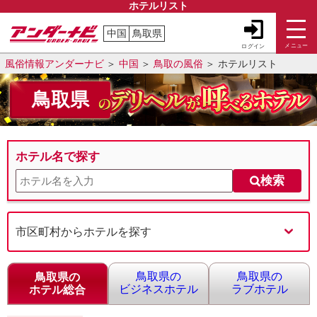
ホテルリスト
中国
鳥取県
メニュー
ログイン
風俗情報アンダーナビ
中国
鳥取の風俗
ホテルリスト
鳥取県
ホテル名で探す
検索
市区町村からホテルを探す
鳥取県の
鳥取県の
鳥取県の
ビジネスホテル
ラブホテル
ホテル総合