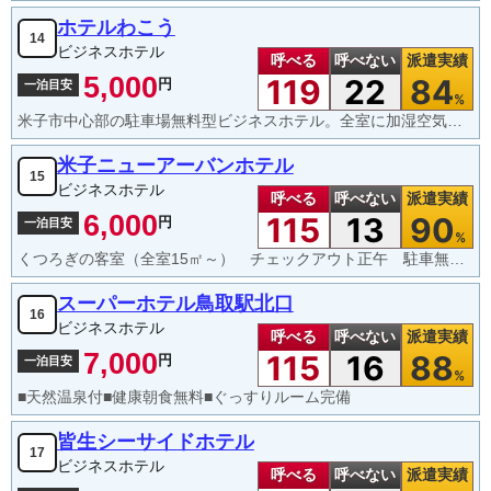
ホテルわこう
14
ビジネスホテル
呼べる
呼べない
派遣実績
5,000
119
22
84
円
一泊目安
%
米子市中心部の駐車場無料型ビジネスホテル。全室に加湿空気清浄機を完備！無料ｗｉｆｉ接続可能！
米子ニューアーバンホテル
15
ビジネスホテル
呼べる
呼べない
派遣実績
6,000
115
13
90
円
一泊目安
%
くつろぎの客室（全室15㎡～） チェックアウト正午 駐車無料 コンビニ、繁華街まで徒歩4分
スーパーホテル鳥取駅北口
16
ビジネスホテル
呼べる
呼べない
派遣実績
7,000
115
16
88
円
一泊目安
%
■天然温泉付■健康朝食無料■ぐっすりルーム完備
皆生シーサイドホテル
17
ビジネスホテル
呼べる
呼べない
派遣実績