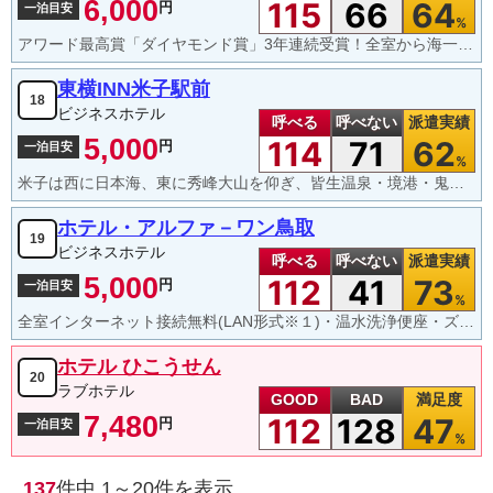
6,000
115
66
64
円
一泊目安
%
アワード最高賞「ダイヤモンド賞」3年連続受賞！全室から海一望♪かけ流しの大浴場＆露天風呂＆貸切風呂♪
東横INN米子駅前
18
ビジネスホテル
呼べる
呼べない
派遣実績
5,000
114
71
62
円
一泊目安
%
米子は西に日本海、東に秀峰大山を仰ぎ、皆生温泉・境港・鬼太郎ロード・足立美術館・フラワーパーク花回廊など、すばらしい自然と、観光、そしてビジネスにも大変アクセスの良いところです。東横イン米子駅前は、米子駅から徒歩２分でおいでいただけます。清潔で、明るく、安心しておくつろぎいただけるお部屋をご用意しております。 ７０台の駐車場有 ロビーにはAEDの設置・パソコン、カラープリンター・ウォーターサーバー・自動販売機・ランドリー有です。東横インシアター（最新DVD映画放送）朝食無料サービス通常シングルのお部屋でセミダブルサイズ（１，４００ミリ×2,030ミリ）のベットをご用意しております。
ホテル・アルファ－ワン鳥取
19
ビジネスホテル
呼べる
呼べない
派遣実績
5,000
112
41
73
円
一泊目安
%
全室インターネット接続無料(LAN形式※１)・温水洗浄便座・ズボンプレッサー・静音型冷蔵庫完備
ホテル ひこうせん
20
ラブホテル
GOOD
BAD
満足度
7,480
112
128
47
円
一泊目安
%
137
件中
1～20
件を表示