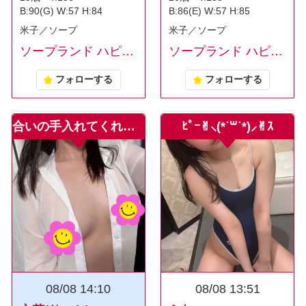
B:90(G) W:57 H:84
B:86(E) W:57 H:85
米子／ソープ
米子／ソープ
ソープランド ハピネス＆ドリーム米子皆生温泉
ソープランド ハピネス＆ドリーム米子皆生温泉
フォローする
フォローする
合いの手入れてくれるおねずみ
ﾋﾟｰ✌︎︎︎⸜(*˙꒳˙*)⸝✌︎ｽ
08/08 14:10
08/08 13:51