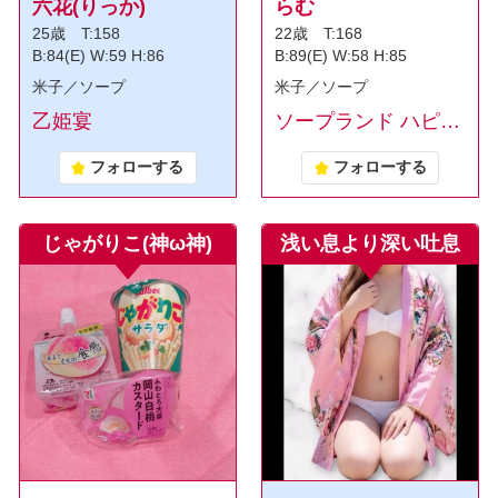
六花(りっか)
らむ
25歳 T:158
22歳 T:168
B:84(E) W:59 H:86
B:89(E) W:58 H:85
米子／ソープ
米子／ソープ
乙姫宴
ソープランド ハピネス＆ドリーム米子皆生温泉
フォローする
フォローする
じゃがりこ(神ω神)
浅い息より深い吐息