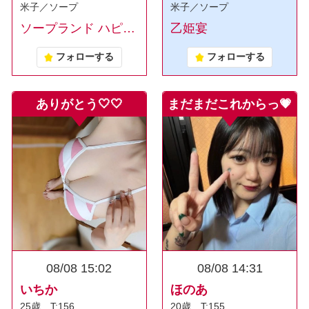
米子／ソープ
米子／ソープ
ソープランド ハピネス＆ドリーム米子皆生温泉
乙姫宴
フォローする
フォローする
ありがとう🤍🤍
まだまだこれからっ💗
08/08 15:02
08/08 14:31
いちか
ほのあ
25歳 T:156
20歳 T:155