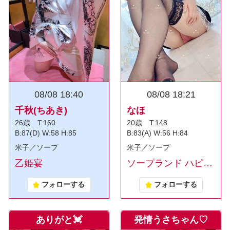
08/08 18:40
08/08 18:21
千秋(ちあき)
なほ
26歳 T:160
20歳 T:148
B:87(D) W:58 H:85
B:83(A) W:56 H:84
米子／ソープ
米子／ソープ
乙姫宴
ソープランド ハピネス＆ドリーム米子皆生温泉
フォローする
フォローする
ありがと💓
発情うさちゃん♡