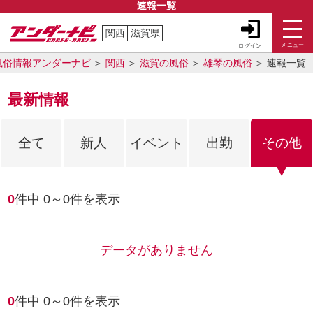
速報一覧
関西
滋賀県
メニュー
ログイン
風俗情報アンダーナビ
関西
滋賀の風俗
雄琴の風俗
速報一覧
最新情報
全て
新人
イベント
出勤
その他
0
件中
0～0
件を表示
データがありません
0
件中
0～0
件を表示