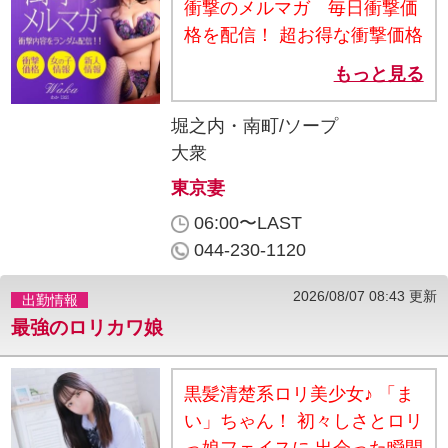
衝撃のメルマガ 毎日衝撃価
格を配信！ 超お得な衝撃価格
や女の子情報、新人情報をい
もっと見る
ち早く配信！ メルマガ登録が
まだのお客様はこの機会に是
堀之内・南町/ソープ
非登録して下さい。 メルマガ
大衆
は配信時間の指定も出来ます
東京妻
し、いつでも解除出来ます。
06:00〜LAST
メルマガの登録はこちら
044-230-1120
oideyasutsuma.com/magazine/
【配信期間】 今月中
2026/08/07 08:43 更新
出勤情報
最強のロリカワ娘
黒髪清楚系ロリ美少女♪ 「ま
い」ちゃん！ 初々しさとロリ