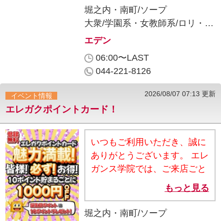
に！ 【ご利用時間】 朝から
堀之内・南町/ソープ
ラストまで、ぜ〜んぶ対象！
大衆
学園系・女教師系
ロリ・妹系
【終日ALL TIME開催】 【条
エデン
件】 ネットで予約した女の子
06:00〜LAST
を≪出勤アラート追加≫いた
044-221-8126
だきましたお客様全員！ 【特
典】 ■ 平日60分以上のコース
2026/08/07 07:13 更新
イベント情報
なら、どのコースも入浴料半
エレガクポイントカード！
額♥ ■ 休日60分以上のコース
なら、どのコースも入浴料
3,000円オフ♥ ■さらに嬉し
いつもご利用いただき、誠に
い！デフォルトコスプレ半
ありがとうございます。 エレ
額！500円ワンコイン！
ガンス学院では、ご来店ごと
※2,000円以上のコスプレも
にお得なポイントが貯まる
もっと見る
対象。 【ご注意事項】 ・本
【エレガクポイントカード】
指名のお客様は対象外× ・
を導入しております！ ★10
堀之内・南町/ソープ
WEB予約・電話予約どちらも