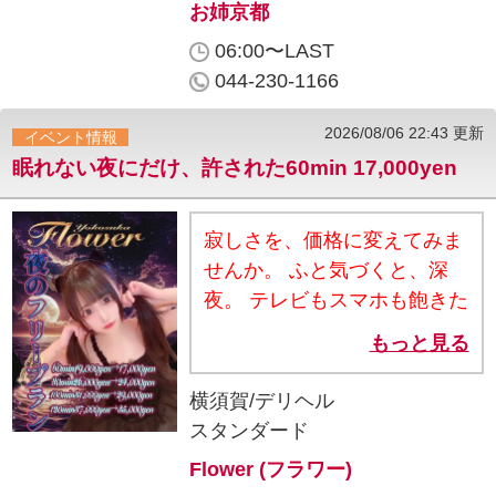
お姉京都
いつものご利用が、もっと楽
可 ※総額料金に関しましては
しく、もっとお得に♪ ご不明
06:00〜LAST
お問い合わせ下さい 【開催期
点がございましたら、お気軽
044-230-1166
間】 今月中 【注意事項】 ①
にスタッフまでお声がけくだ
平日限定(終日開催) ②他のイ
さいませ！ エレガンス学院で
2026/08/06 22:43 更新
イベント情報
ベント、割引券、会員ポイン
は、皆様のご来店を心よりお
眠れない夜にだけ、許された60min 17,000yen
トの併用不可 ③本指名様ご利
待ちしております！
用可
寂しさを、価格に変えてみま
せんか。 ふと気づくと、深
夜。 テレビもスマホも飽きた
夜に、 「誰かに会いたい」っ
もっと見る
て思ったこと、ありません
か？ ── そのまま眠るには、
横須賀/デリヘル
惜しい夜。 今だけ、朝5:00ま
スタンダード
で限定 “おまかせフリープラ
Flower (フラワー)
ン”が最大2,000円OFF 静かな