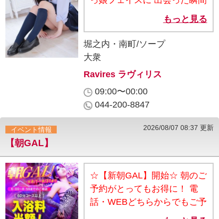
っ娘フェイスに 出会った瞬間
から胸キュン確定！ 清潔感の
もっと見る
あるルックスは まさにアイド
ルを連想させる彼女 小柄で細
堀之内・南町/ソープ
身好きにはたまらないスレン
大衆
ダーボディ それでいて触り心
Ravires ラヴィリス
地抜群の美乳♪ 真っ白でツル
09:00〜00:00
ツルの美肌は絶品 屈託のない
044-200-8847
彼女の笑顔が男心をくすぐり
ます” その笑顔だけに癒され
2026/08/07 08:37 更新
イベント情報
すはず。 しかも感じやすく敏
【朝GAL】
感体質！ 恥ずかしそうに感じ
るその姿も愛おしく まいちゃ
んの魅力をぜひ堪能しちゃっ
☆【新朝GAL】開始☆ 朝のご
てください！
予約がとってもお得に！ 電
話・WEBどちらからでもご予
約承ります！ ≪対象時間＆割