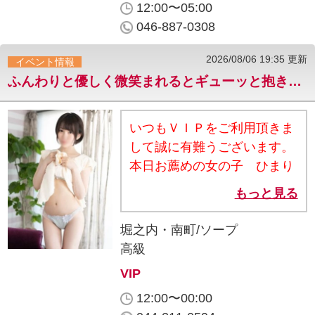
12:00〜05:00
夜に、予想を超える出会い
046-887-0308
を。
━━━━━━━━━━━━━━
2026/08/06 19:35 更新
イベント情報
【夜フリー限定 特別価格】
ふんわりと優しく微笑まれるとギューッと抱きしめたくなる。ひまりさん
・60分 19,000円 → 17,000
円 ・80分 26,000円 →
24,000円 ・100分 31,000円
いつもＶＩＰをご利用頂きま
→ 29,000円 ・120分
して誠に有難うございます。
37,000円 → 35,000円
本日お薦めの女の子 ひまり
━━━━━━━━━━━━━━
さん ふんわりと優しく微笑ま
もっと見る
※「夜のフリー割見た」で割
れるとギューッと抱きしめた
引適用 ※フリー限定／朝5:00
くなる。そんな癒し系美女、
堀之内・南町/ソープ
までのご入室が対象です
「ひまりさん」 透き通った白
高級
─────── 選べないからこ
い肌をよりエロく浮かびあげ
VIP
そ、いい夜になる。 ── それ
るスレンダーで敏感な美しい
が、Yokosuka Flowerの“夜の
12:00〜00:00
からだ。 大きな瞳と優しい笑
フリー割”。