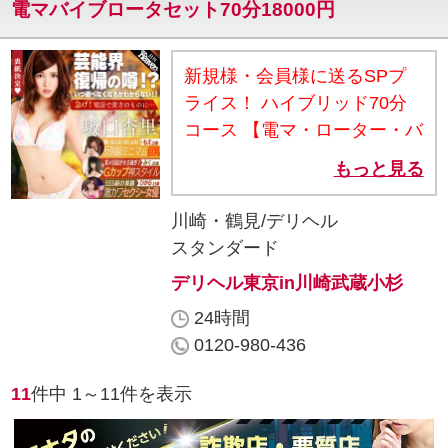
利用いただいた日から3ヶ月
電マバイブロータセット70分18000円
願、 こういう殊勝な子は中々
が有効期限です ※ポイントや
いませんよ♪ 性格も明るく人
他の割引との併用はできませ
懐っこくほんといいコ。 【お
新規様・会員様に送るSPプ
ん ※令和7年1月以降新規で
客様からのお声】 ●受け責め
ライス！ ハイブリッド70分
ご利用のお客様が対象です ホ
どちらもエ〇くていつも迷
コース 【電マ・ローター・バ
テル代も気にせず遊べるホテ
う。 ●エ〇くてあえぎが最高
イブセット！】 総額通常
ル代コミコミプランや 飲み帰
もっと見る
でした。 ●可愛いのにエ〇
24000円･25000円・26000円
りも楽々安心の相乗り送迎プ
い。 ●素晴らしい対応だった
が コース料金70分19000円/
川崎・鶴見/デリヘル
ランも御座います♪ お問い合
入会金1000円 指名料2000円/
スタンダード
わせはお気軽に♪ 是非ご利用
交通費2000円・3000円・
下さいね(^^)/ ◆厚木奥様
デリヘル東京in川崎武蔵小杉
4000円が 総額18000円で御案
Life◆ TEL：046-259-9240 ◆
24時間
内致します(ﾉ∀`*)ﾉ彡☆ ※ご注
営業時間◆ 月曜～金曜
0120-980-436
意事項 ※プレミアム料金かか
→10：00～翌3：00（受付
る女の子は 上記の料金がプラ
9:00～） 日曜日→10：00～
11
件中
1～11
件を表示
スになりますm(__)m ★合い
21：00（受付9:00～）
言葉★ 【割引ハイブリッ
https://hitodumanoshiro.com/top