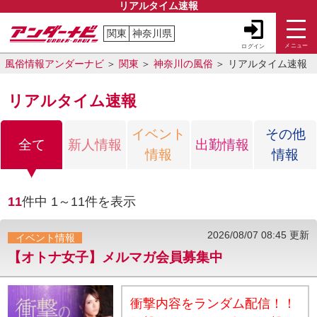
リアルタイム速報
関東
神奈川県
メニュー
ログイン
風俗情報アンダーナビ
関東
神奈川の風俗
リアルタイム速報
リアルタイム速報
イベント
その他
全て
新人情報
出勤情報
情報
情報
11
件中
1～11
件を表示
2026/08/07 08:45 更新
イベント情報
【オトナ女子】メルマガ会員募集中
衝撃内容をランダム配信！！