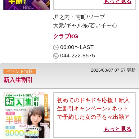
もっと見る
引内容≫ ◆6:00〜7:59までの
ご来店 → 60分コース以上 一
堀之内・南町/ソープ
律 4,000円！ ◆ 8：00〜9：
大衆
ギャル系
若い子中心
59までのご来店 → 60分コー
クラブKG
ス以上 入浴料半額！ 📝 ご注
06:00〜LAST
意事項 ・60分コース以上が
044-222-8575
対象となります ・時間帯によ
って料金が異なります。 ・他
2026/08/07 07:57 更新
イベント情報
割引・クーポンとの併用はで
新入生割引
きません
初めてのドキドキ応援！新入
生割引キャンペーン♪ ネット
で予約した女の子を≪出勤ア
ラート追加≫が付いたキャス
もっと見る
トの入浴料が最大『半額』