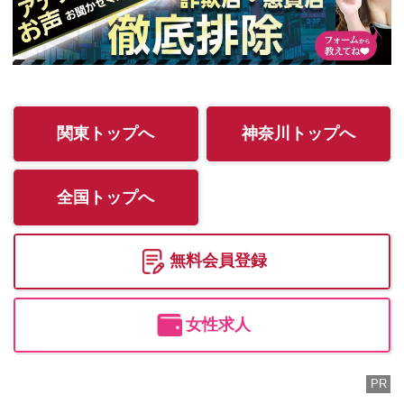
ド！】 とお電話の際にお伝え
くださいm(__)m 豪華メンバ
ー４０名以上出勤しておりま
す！ 詳しくはオフィシャルサ
イトまで！ ★無料でメルマガ
入会して特典GET ◆コース
関東トップへ
神奈川トップへ
限定割、体験入店情報・限定
動画 その他特典盛りだくさん
全国トップへ
◆なんと！コース無料券当た
ります スタッフ一同まごころ
込めて接客致します
無料会員登録
女性求人