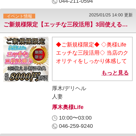
044-211-0594
顔の誘惑が、貴方を一瞬で虜
────────────── 【ご
に．．．❤上品で人懐っこい
予約・お問合せ】 TEL：
2025/01/25 14:00 更新
イベント情報
濃密なおもてなし。 イチャイ
0468-87-0308 LINE：
ご新規様限定【エッチな三段活用】3回使える総額8000円割引♪
チャするほどエロくなる体質
https://line.me/ti/p/_kfgUhbiu8
の彼女。いたずらなご奉仕が
────────────── そし
甘い興奮とピュアな匂いをお
◆ご新規様限定◆ ◇奥様Life
て、そんな夜に刺さる投稿を
届けいたします❤ ご予約は
エッチな三段活用◇ 当店のク
毎晩更新中。 横須賀のカリス
044-211-0594 迄お電話お願
オリティをしっかり体感して
マ店長・若林の風俗あるある
いします。 ご来店、お待ちし
いただく為 ご新規様限定割引
はコチラ。 X（Twitter）：
もっと見る
ております！ VIP ソープラン
を3回実施いたします♪ 好み
▶︎https://twitter.com/yokosuka_f
ド高級店/川崎堀之内 TEL
のタイプは人それぞれですが
厚木/デリヘル
▶︎@yokosuka_flower 寂しさ
044-211-0594 ・10時〜24時
3回のご来店でお気に入りの
人妻
に、ユーモアを。 哀愁と笑い
・年中無休 ・川崎市川崎区堀
奥様に必ず出会えるはずです
を、毎夜、届けてます。
厚木奥様Life
之内町9-11 ・駅まで送迎致し
♪ ★☆ご新規様限定♪3回使え
ます。
10:00〜03:00
る割引特典★☆ ◇◆総額
046-259-9240
8000円割引◆◇ ◇◆1回目ご
利用時は最大4000円割引での