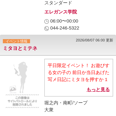
ポイントで1,000円OFF！ ご
スタンダード
OK！ ・他割引との併用は不
利用1回につき1ポイント進
エレガンス学院
可です。
呈！ 10ポイント貯まると、
06:00〜00:00
次回ご利用時に1,000円割引
044-246-5322
としてご利用いただけま
す！！ ⇒さらに！お得な特典
2026/08/07 06:00 更新
イベント情報
盛りだくさん！！ ・雨の日の
ミタヨとミテネ
ご利用でポイント『3倍』！
・新人さんにお入りいただく
と『5ポイント』！！ ・誕生
平日限定イベント！ お遊びす
月にはなんと『10ポイント』
る女の子の 前日か当日あげた
進呈！！！ ・人気キャストの
写メ日記にミタヨを押すか 1
出勤をイチ早くお知らせ！！
週間以内にきたミテネをご提
もっと見る
当店公式HPから簡単・完全
示で 60分コース 入浴
無料でご登録いただけます！
料2,000円割引 70分コース以
堀之内・南町/ソープ
ご登録はコチラから
上 入浴料3,000円割引 ※お
大衆
⇒https://www.elegaku.com/top/
盆期間でも土日以外はご利用