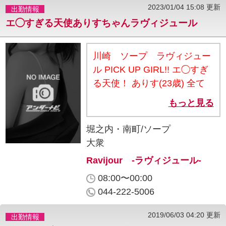
2023/01/04 15:08 更新
出勤情報
ご案内◆◇ 割引詳細 ↓↓↓↓↓
エ◯すぎる天使ありすちゃんラヴィジュール
60分⇒2000円割引⇒12000円
90分⇒3000円割引⇒16000円
120分⇒3000円割引⇒22000
川崎 ソープ ラヴィジュー
円 150分⇒4000円割引
ル PICK UP GIRL!! エ◯すぎ
⇒27000円 180分⇒4000円割
る天使！ ありす(23歳) 全て
引⇒34000円 ◇◆2回目ご利
のパーツ、そしてバランスも
もっと見る
用時はALLコース2000円割引
完璧なキレカワな顔立ち！！
◆◇ 60分コース⇒2000円割
ビジュアル・内容共にSSS
堀之内・南町/ソープ
引 90・120分コース⇒2000円
級！！ 実は愛らしいルックス
大衆
割引 150・180分コース
からは 想像できないエ〇の伝
Ravijour -ラヴィジュール-
⇒2000円割引 ◇◆3回目ご利
道師・・♪ めちゃめちゃ可愛
用時は指名料or交通費が無料
08:00〜00:00
いだけでなく、 サ〇ビス精
◆◇ 本指名または写真指名ど
044-222-5006
神、そして向上心が旺盛、 お
ちらでも無料♪ どのエリアで
客様に大満足していただく為
も交通費無料♪ ※はじめてご
2019/06/03 04:20 更新
出勤情報
と 女の子自身から講習の志