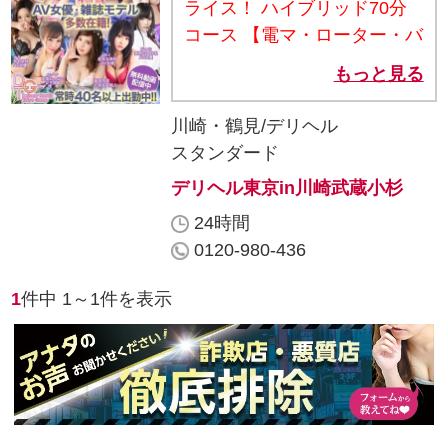
ライス！ ハイブリッド70分
コース 【電マ・ローター・バ
イブセット！】 総額通常
もっと見る
24000円･25000円・26000円
が コース料金70分19000円/
川崎・鶴見/デリヘル
入会金1000円 指名料2000円/
スタンダード
交通費2000円・3000円・
デリヘル東京in川崎武蔵小杉
4000円が 総額18000円で御案
24時間
内致します(ﾉ∀`*)ﾉ彡☆ ※ご注
0120-980-436
意事項 ※プレミアム料金かか
る女の子は 上記の料金がプラ
1
件中
1～1
件を表示
スになりますm(__)m ★合い
言葉★ 【割引ハイブリッ
ド！】 とお電話の際にお伝え
くださいm(__)m 豪華メンバ
ー４０名以上出勤しておりま
す！ 詳しくはオフィシャルサ