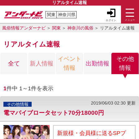
リアルタイム速報
関東
神奈川県
メニュー
ログイン
風俗情報アンダーナビ
関東
神奈川の風俗
リアルタイム速報
リアルタイム速報
イベント
その他
全て
新人情報
出勤情報
情報
情報
1
件中
1～1
件を表示
2019/06/03 02:30 更新
その他情報
電マバイブロータセット70分18000円
新規様・会員様に送るSPプ