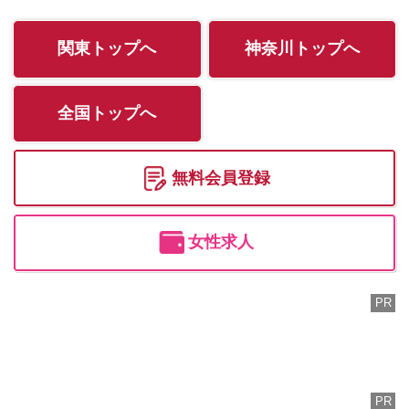
イトまで！ ★無料でメルマガ
入会して特典GET ◆コース
関東トップへ
神奈川トップへ
限定割、体験入店情報・限定
動画 その他特典盛りだくさん
全国トップへ
◆なんと！コース無料券当た
ります スタッフ一同まごころ
込めて接客致します
無料会員登録
女性求人