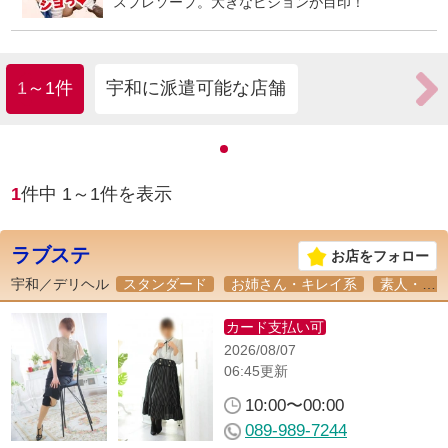
スプレソープ。大きなビジョンが目印！
1～1件
宇和に派遣可能な店舗
1
件中
1
～
1
件を表示
ラブステ
お店をフォロー
宇和／
デリヘル
スタンダード
お姉さん・キレイ系
素人・未経験
カード支払い可
2026/08/07
06:45更新
10:00〜00:00
089-989-7244