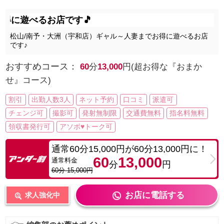
遊べるお店です🎵
松山/南予・大洲（宇和店）ギャル～人妻までお得に遊べるお店
です♪
おすすめコース：
60
分
13,000
円(超お得な『おまか
せ』コース)
割引
出勤人数3人
ネット予約
口コミ
派遣可
チェンジ可
撮影可
発射無制限
交通費無料
指名料無料
領収書発行可
アソボ♥トーク可
通常60分15,000円が60分13,000円に！
60
13,000
通常料金
分
円
60分 15,000円
お店に電話する
求人強化中