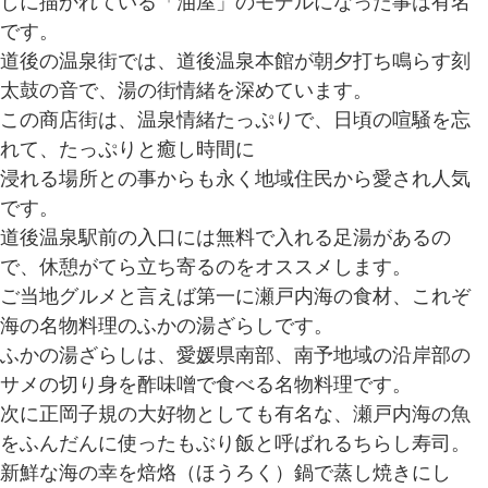
しに描かれている「油屋」のモデルになった事は有名
です。
道後の温泉街では、道後温泉本館が朝夕打ち鳴らす刻
太鼓の音で、湯の街情緒を深めています。
この商店街は、温泉情緒たっぷりで、日頃の喧騒を忘
れて、たっぷりと癒し時間に
浸れる場所との事からも永く地域住民から愛され人気
です。
道後温泉駅前の入口には無料で入れる足湯があるの
で、休憩がてら立ち寄るのをオススメします。
ご当地グルメと言えば第一に瀬戸内海の食材、これぞ
海の名物料理のふかの湯ざらしです。
ふかの湯ざらしは、愛媛県南部、南予地域の沿岸部の
サメの切り身を酢味噌で食べる名物料理です。
次に正岡子規の大好物としても有名な、瀬戸内海の魚
をふんだんに使ったもぶり飯と呼ばれるちらし寿司。
新鮮な海の幸を焙烙（ほうろく）鍋で蒸し焼きにし