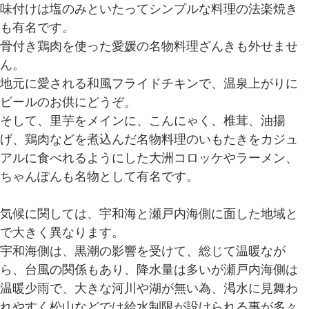
味付けは塩のみといたってシンプルな料理の法楽焼き
も有名です。
骨付き鶏肉を使った愛媛の名物料理ざんきも外せませ
ん。
地元に愛される和風フライドチキンで、温泉上がりに
ビールのお供にどうぞ。
そして、里芋をメインに、こんにゃく、椎茸、油揚
げ、鶏肉などを煮込んだ名物料理のいもたきをカジュ
アルに食べれるようにした大洲コロッケやラーメン、
ちゃんぽんも名物として有名です。
気候に関しては、宇和海と瀬戸内海側に面した地域と
で大きく異なります。
宇和海側は、黒潮の影響を受けて、総じて温暖なが
ら、台風の関係もあり、降水量は多いが瀬戸内海側は
温暖少雨で、大きな河川や湖が無い為、渇水に見舞わ
れやすく松山などでは給水制限が設けられる事が多々