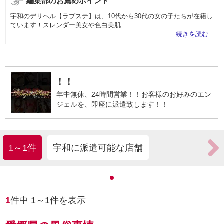
編集部のお薦めポイント
宇和のデリヘル【ラブステ】は、10代から30代の女の子たちが在籍し
ています！スレンダー美女や色白美肌
...続きを読む
眠らないデリバリーヘルス★24時
年中無休、24時間営業！！お客様のお好みのエン
PR
ジェルを、即座に派遣致します！！
1～1件
宇和に派遣可能な店舗
1
件中
1
～
1
件を表示