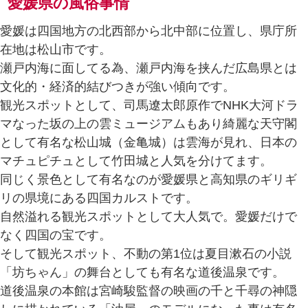
愛媛県の風俗事情
愛媛は四国地方の北西部から北中部に位置し、県庁所
在地は松山市です。
瀬戸内海に面してる為、瀬戸内海を挟んだ広島県とは
文化的・経済的結びつきが強い傾向です。
観光スポットとして、司馬遼太郎原作でNHK大河ドラ
マ‎なった坂の上の雲ミュージアムもあり綺麗な天守閣
として有名な松山城（金亀城）は雲海が見れ、日本の
マチュピチュとして竹田城と人気を分けてます。
同じく景色として有名なのが愛媛県と高知県のギリギ
リの県境にある四国カルストです。
自然溢れる観光スポットとして大人気で。愛媛だけで
なく四国の宝です。
そして観光スポット、不動の第1位は夏目漱石の小説
「坊ちゃん」の舞台としても有名な道後温泉です。
道後温泉の本館は宮崎駿監督の映画の千と千尋の神隠