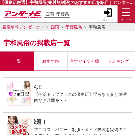
【優良店厳選】宇和風俗(発射無制限)のおすすめ店を紹介｜アンダーナビ
四国
愛媛県
メニュー
ログイン
風俗情報アンダーナビ
四国
愛媛風俗
宇和風俗
宇和風俗の掲載店一覧
一覧
おすすめ
今すぐイケる娘
ランキング
追加料金・偽パネル等は一切ござい
PR
【今治トップクラスの優良店】淫らな人妻と刺激
的なお時間を・・・
アニコス・バニー・制服・メイド衣装を完備のコ
コスプレ着たままシヨっ♥コスプ
PR