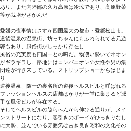
あり、また内陸部の久万高原は冷涼であり、高原野菜
等が栽培がさかんだ。
愛媛の夜事情はさすが四国最大の都市・愛媛松山市。
道後温泉の温泉街、坊っちゃんにもふれられてる元遊
郭もあり、風俗街がしっかり存在し
風俗の充実度も四国一との噂だ。物凄い勢いでネオン
がギラギラし、路地にはコンパニオンの女性や男の集
団達が行き来している。ストリップショーからはじま
り
道後温泉、随一の裏名所の道後ヘルスビルと呼ばれる
ファッションヘルスの店舗ばかりが一堂に集まるど派
手な風俗ビルが存在する。
そしてヘルスビルの脇らへんから伸びる通りが、メイ
ンストリートになり、客引きのボーイがひっきりなし
に大勢、並んでいる雰囲気は古き良き昭和の文化その