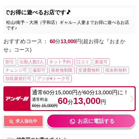
得に遊べるお店です🎵
松山/南予・大洲（宇和店）ギャル～人妻までお得に遊べるお店
です♪
おすすめコース：
60
分
13,000
円(超お得な『おまか
せ』コース)
割引
出勤人数2人
ネット予約
口コミ
派遣可
チェンジ可
撮影可
発射無制限
交通費無料
指名料無料
領収書発行可
アソボ♥トーク可
通常60分15,000円が60分13,000円に！
60
13,000
通常料金
分
円
60分 15,000円
お店に電話する
求人強化中