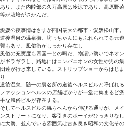
あり、また内陸部の久万高原は冷涼であり、高原野菜
等が栽培がさかんだ。
愛媛の夜事情はさすが四国最大の都市・愛媛松山市。
道後温泉の温泉街、坊っちゃんにもふれられてる元遊
郭もあり、風俗街がしっかり存在し
風俗の充実度も四国一との噂だ。物凄い勢いでネオン
がギラギラし、路地にはコンパニオンの女性や男の集
団達が行き来している。ストリップショーからはじま
り
道後温泉、随一の裏名所の道後ヘルスビルと呼ばれる
ファッションヘルスの店舗ばかりが一堂に集まるど派
手な風俗ビルが存在する。
そしてヘルスビルの脇らへんから伸びる通りが、メイ
ンストリートになり、客引きのボーイがひっきりなし
に大勢、並んでいる雰囲気は古き良き昭和の文化その