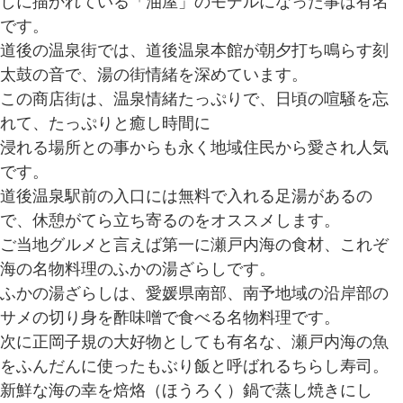
しに描かれている「油屋」のモデルになった事は有名
です。
道後の温泉街では、道後温泉本館が朝夕打ち鳴らす刻
太鼓の音で、湯の街情緒を深めています。
この商店街は、温泉情緒たっぷりで、日頃の喧騒を忘
れて、たっぷりと癒し時間に
浸れる場所との事からも永く地域住民から愛され人気
です。
道後温泉駅前の入口には無料で入れる足湯があるの
で、休憩がてら立ち寄るのをオススメします。
ご当地グルメと言えば第一に瀬戸内海の食材、これぞ
海の名物料理のふかの湯ざらしです。
ふかの湯ざらしは、愛媛県南部、南予地域の沿岸部の
サメの切り身を酢味噌で食べる名物料理です。
次に正岡子規の大好物としても有名な、瀬戸内海の魚
をふんだんに使ったもぶり飯と呼ばれるちらし寿司。
新鮮な海の幸を焙烙（ほうろく）鍋で蒸し焼きにし