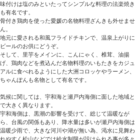
味付けは塩のみといたってシンプルな料理の法楽焼き
も有名です。
骨付き鶏肉を使った愛媛の名物料理ざんきも外せませ
ん。
地元に愛される和風フライドチキンで、温泉上がりに
ビールのお供にどうぞ。
そして、里芋をメインに、こんにゃく、椎茸、油揚
げ、鶏肉などを煮込んだ名物料理のいもたきをカジュ
アルに食べれるようにした大洲コロッケやラーメン、
ちゃんぽんも名物として有名です。
気候に関しては、宇和海と瀬戸内海側に面した地域と
で大きく異なります。
宇和海側は、黒潮の影響を受けて、総じて温暖なが
ら、台風の関係もあり、降水量は多いが瀬戸内海側は
温暖少雨で、大きな河川や湖が無い為、渇水に見舞わ
れやすく松山などでは給水制限が設けられる事が多々