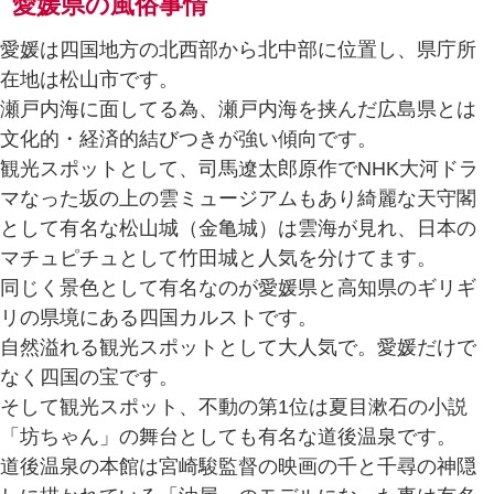
愛媛県の風俗事情
愛媛は四国地方の北西部から北中部に位置し、県庁所
在地は松山市です。
瀬戸内海に面してる為、瀬戸内海を挟んだ広島県とは
文化的・経済的結びつきが強い傾向です。
観光スポットとして、司馬遼太郎原作でNHK大河ドラ
マ‎なった坂の上の雲ミュージアムもあり綺麗な天守閣
として有名な松山城（金亀城）は雲海が見れ、日本の
マチュピチュとして竹田城と人気を分けてます。
同じく景色として有名なのが愛媛県と高知県のギリギ
リの県境にある四国カルストです。
自然溢れる観光スポットとして大人気で。愛媛だけで
なく四国の宝です。
そして観光スポット、不動の第1位は夏目漱石の小説
「坊ちゃん」の舞台としても有名な道後温泉です。
道後温泉の本館は宮崎駿監督の映画の千と千尋の神隠