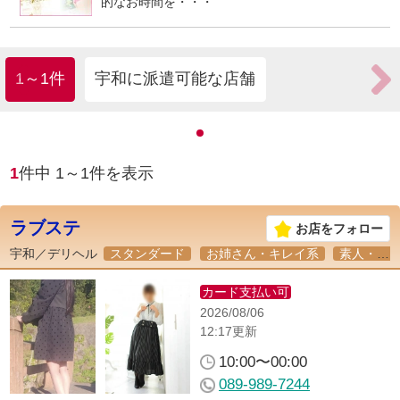
的なお時間を・・・
1～1件
宇和に派遣可能な店舗
1
件中
1
～
1
件を表示
ラブステ
お店をフォロー
宇和／
デリヘル
スタンダード
お姉さん・キレイ系
素人・未経験
カード支払い可
2026/08/06
12:17更新
10:00〜00:00
089-989-7244